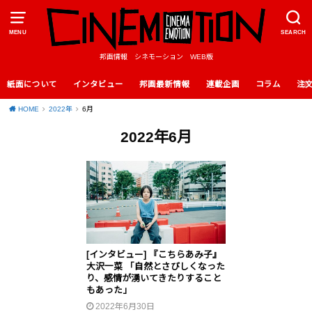
MENU
SEARCH
邦画情報 シネモーション WEB版
紙面について
インタビュー
邦画最新情報
連載企画
コラム
注
HOME
2022年
6月
2022年6月
[インタビュー] 『こちらあみ子』
大沢一菜 「自然とさびしくなった
り、感情が湧いてきたりすること
もあった」
2022年6月30日