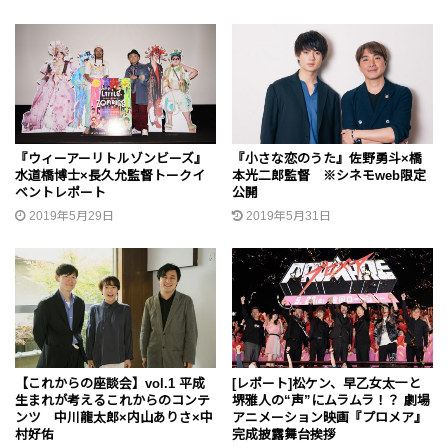
『ウィーアーリトルゾンビーズ』
『小さな恋のうた』佐野勇斗×橋
水道橋博士×長久允監督トークイ
本光二郎監督 ※シネモweb限定
ベントレポート
公開
2019年5月29日
2019年5月31日
【これからの座談会】vol.1 平成
[レポート]松ケン、早乙女太一と
生まれが考えるこれからのコンテ
堺雅人の“声”にムラムラ！？ 劇場
ンツ 中川龍太郎×内山ありさ×中
アニメーション映画『プロメア』
村好佑
完成披露舞台挨拶