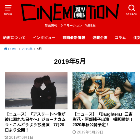
MENU
SEARCH
邦画情報 シネモーション WEB版
紙面について
インタビュー
邦画最新情報
連載企画
コラム
注
HOME
2019年
5月
2019年5月
［ニュース］『アスリート～俺が
［ニュース］『Daughters』三吉
彼に溺れた日々～』ジョーナカム
彩花・阿部純⼦出演 撮影開始！
ラ・こんどうようぢ出演 7月26
2020年秋公開予定！
日より公開！
2019年5月29日
2019年6月1日