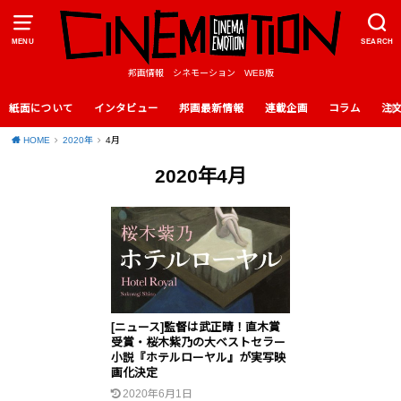
MENU
SEARCH
邦画情報 シネモーション WEB版
紙面について
インタビュー
邦画最新情報
連載企画
コラム
注
HOME
2020年
4月
2020年4月
[ニュース]監督は武正晴！直木賞
受賞・桜木紫乃の大ベストセラー
小説『ホテルローヤル』が実写映
画化決定
2020年6月1日