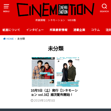
MENU
SEARCH
邦画情報 シネモーション WEB版
紙面について
インタビュー
邦画最新情報
連載企画
コラム
注
HOME
未分類
未分類
10月5日（土）発行【シネモーシ
ョン vol.16】順次配布開始！
2019年10月5日