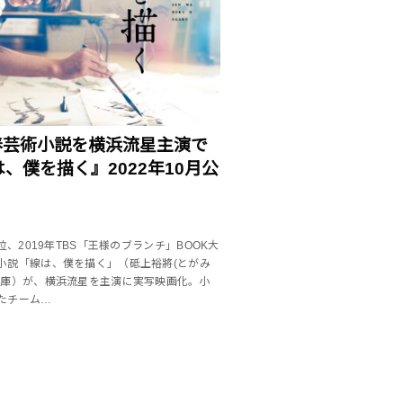
青春芸術小説を横浜流星主演で
、僕を描く』2022年10月公
位、2019年TBS「王様のブランチ」BOOK大
小説「線は、僕を描く」（砥上裕將(とがみ
文庫）が、横浜流星を主演に実写映画化。小
たチーム…