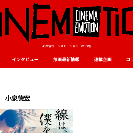
邦画情報 シネモーション WEB版
インタビュー
邦画最新情報
連載企画
コ
小泉徳宏