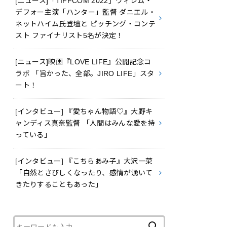
[ニュース]「TIFFCOM 2022」ウィレム・
デフォー主演「ハンター」監督 ダニエル・
ネットハイム氏登壇と ピッチング・コンテ
スト ファイナリスト5名が決定！
[ニュース]映画『LOVE LIFE』公開記念コ
ラボ 「旨かった、全部。JIRO LIFE」スタ
ート！
[インタビュー] 『愛ちゃん物語♡』大野キ
ャンディス真奈監督 「人間はみんな愛を持
っている」
[インタビュー] 『こちらあみ子』大沢一菜
「自然とさびしくなったり、感情が湧いて
きたりすることもあった」