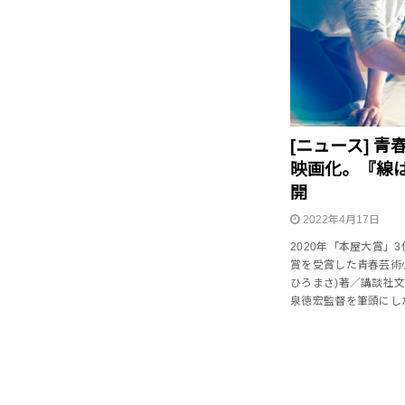
[ニュース] 
映画化。『線は
開
2022年4月17日
2020年「本屋大賞」3
賞を受賞した青春芸術
ひろまさ)著／講談社
泉徳宏監督を筆頭にし