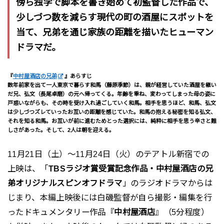
傍ら独学で脚本を書き始めて初監督した作品で、
少しづつ数を減らす現代の町の酒屋にスポットを
当て、兄弟を通じ家族の距離を描いたヒューマン
ドラマだ。
『
中村屋酒店の兄弟
』あらすじ
数年前家を出て一人東京で暮らす和馬（藤原季節）は、親が経営していた酒屋を継い
だ兄、弘文（長尾卓磨）の元へ帰ってくる。年齢を重ね、変わってしまった母の姿に
戸惑いながらも、その時を受け入れ過ごしていく和馬。相手を思うほど、和馬、弘文
は少しづつズレていったお互いの距離を感じていた。和馬の抱える秘密を知る弘文、
それを知る和馬。お互いが前に進むためとった選択には、純粋に相手を思う辛さと難
しさがあった。そして、2人は朝を迎える。
11月21日（土）～11月24日（火）のテアトル新宿での
上映は、「
TBSラジオ賞受賞記念作品・中村屋酒店の兄
弟オリジナルスピンオフドラマ
」のラジオドラマからは
じまり、本編上映後には白磯監督が自ら撮影・編集を行
ったドキュメンタリー作品『
中村屋酒店
』（5分程度）