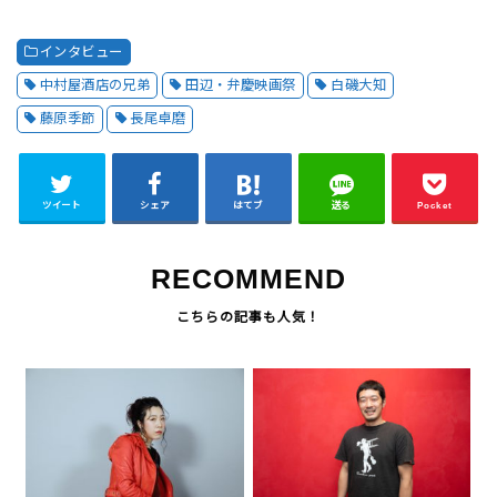
インタビュー
中村屋酒店の兄弟
田辺・弁慶映画祭
白磯大知
藤原季節
長尾卓磨
ツイート
シェア
はてブ
送る
Pocket
RECOMMEND