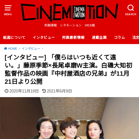
MENU
SEARCH
邦画情報 シネモーション WEB版
紙面について
インタビュー
邦画最新情報
連載企画
コラム
注
HOME
インタビュー
[インタビュー] 「僕らはいつも近くて遠
い。」藤原季節×長尾卓磨W主演。白磯大知初
監督作品の映画『中村屋酒店の兄弟』が11月
21日より公開
2020年11月19日
2021年6月9日