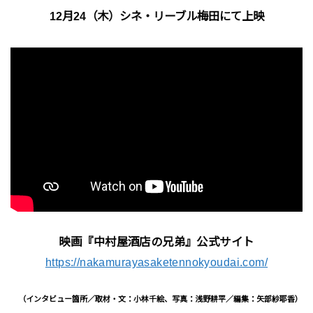
12月24（木）シネ・リーブル梅田にて上映
映画『中村屋酒店の兄弟』公式サイト
https://nakamurayasaketennokyoudai.com/
（インタビュー箇所／取材・文：小林千絵、写真：浅野耕平／編集：矢部紗耶香）