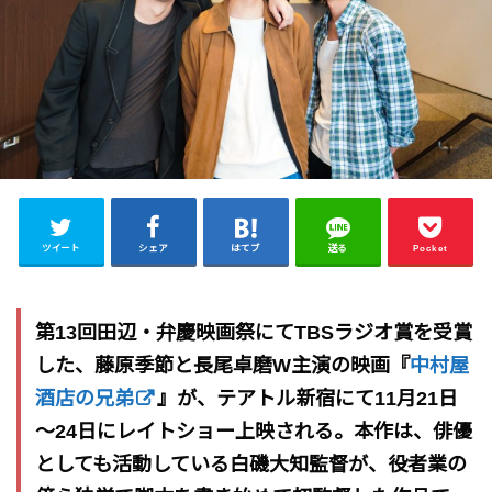
ツイート
シェア
はてブ
送る
Pocket
第13回田辺・弁慶映画祭にてTBSラジオ賞を受賞
した、藤原季節と長尾卓磨W主演の映画『
中村屋
酒店の兄弟
』が、テアトル新宿にて11月21日
～24日にレイトショー上映される。本作は、俳優
としても活動している白磯大知監督が、役者業の