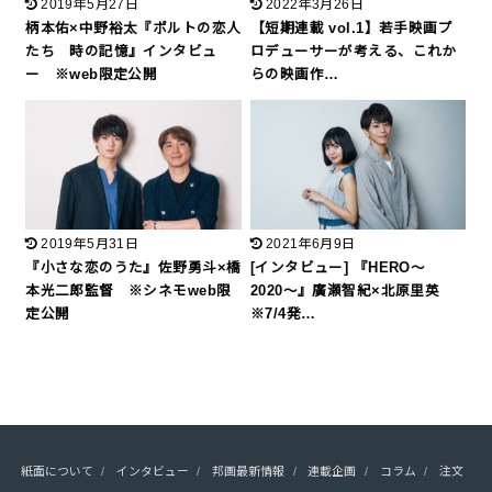
2019年5月27日
2022年3月26日
柄本佑×中野裕太『ポルトの恋人
【短期連載 vol.1】若手映画プ
たち 時の記憶』インタビュ
ロデューサーが考える、これか
ー ※web限定公開
らの映画作…
2019年5月31日
2021年6月9日
『小さな恋のうた』佐野勇斗×橋
[インタビュー] 『HERO〜
本光二郎監督 ※シネモweb限
2020〜』廣瀬智紀×北原里英
定公開
※7/4発…
紙面について
インタビュー
邦画最新情報
連載企画
コラム
注文