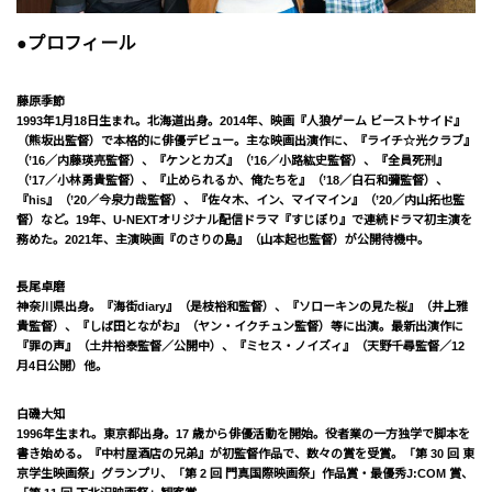
●プロフィール
藤原季節
1993年1月18日生まれ。北海道出身。2014年、映画『人狼ゲーム ビーストサイド』
（熊坂出監督）で本格的に俳優デビュー。主な映画出演作に、『ライチ☆光クラブ』
（’16／内藤瑛亮監督）、『ケンとカズ』（’16／小路紘史監督）、『全員死刑』
（’17／小林勇貴監督）、『止められるか、俺たちを』（’18／白石和彌監督）、
『his』（’20／今泉力哉監督）、『佐々木、イン、マイマイン』（’20／内山拓也監
督）など。19年、U-NEXTオリジナル配信ドラマ『すじぼり』で連続ドラマ初主演を
務めた。2021年、主演映画『のさりの島』（山本起也監督）が公開待機中。
長尾卓磨
神奈川県出身。『海街diary』（是枝裕和監督）、『ソローキンの見た桜』（井上雅
貴監督）、『しば田とながお』（ヤン・イクチュン監督）等に出演。最新出演作に
『罪の声』（土井裕泰監督／公開中）、『ミセス・ノイズィ』（天野千尋監督／12
月4日公開）他。
白磯大知
1996年生まれ。東京都出身。17 歳から俳優活動を開始。役者業の一方独学で脚本を
書き始める。『中村屋酒店の兄弟』が初監督作品で、数々の賞を受賞。「第 30 回 東
京学生映画祭」グランプリ、「第 2 回 門真国際映画祭」作品賞・最優秀J:COM 賞、