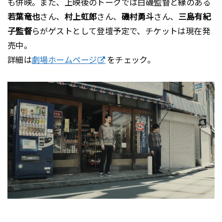
も併映。また、上映後のトークでは白磯監督と縁のある
若葉竜也
さん、
村上虹郎
さん、
磯村勇斗
さん、
三島有紀
子監督
らがゲストとして登壇予定で、チケットは現在発
売中。
詳細は
劇場ホームページ
をチェック。