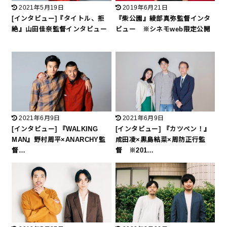
2021年5月19日
2019年6月21日
[インタビュー]『タイトル、拒
『柴公園』綾部真弥監督インタ
絶』⼭⽥佳奈監督インタビュー
ビュー ※シネモweb限定公開
2021年6月9日
2021年6月9日
[インタビュー] 『WALKING
[インタビュー] 『カツベン！』
MAN』野村周平×ANARCHY監
成田凌×黒島結菜×周防正行監
督…
督 ※201…