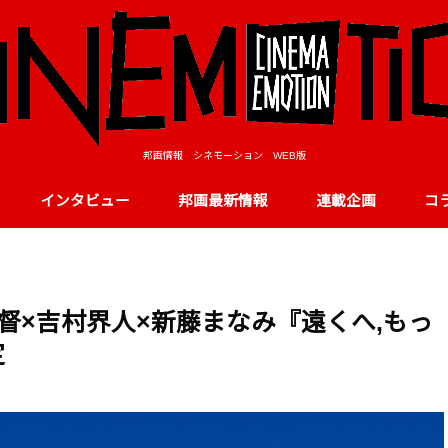
邦画情報 シネモーション WEB版
インタビュー
邦画最新情報
連載企画
コ
監督×吉村界人×新藤まなみ『遠くへ,もっ
定