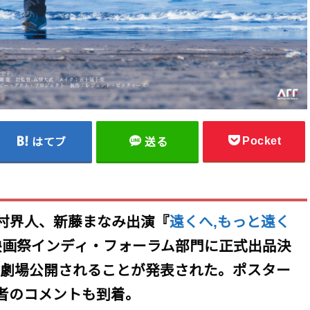
Pocket
はてブ
送る
村界人、新藤まなみ出演『
遠くへ,もっと遠く
ン映画祭インディ・フォーラム部門に正式出品決
aにて劇場公開されることが発表された。ポスター
者のコメントも到着。