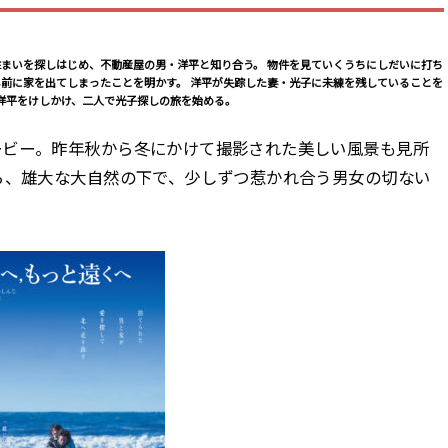
住まいを探しはじめ、不動産屋の男・洋平と知り合う。 物件を見ていくうちにしだいに打ち
年前に家を出てしまったことを明かす。 洋平が失踪した妻・光子に未練を残していることを
洋平をけしかけ、二人で光子探しの旅を始める。
ービー。昨年秋から冬にかけて撮影された美しい風景も見所
ら、雄大な大自然の下で、少しずつ惹かれ合う男女の切ない