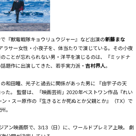
身で『獣電戦隊キョウリュウジャー』など出演の
新藤まな
アラサー女性・小夜子を、体当たりで演じている。その小夜
妻のことが忘れられない男・洋平を演じるのは、『ミッドナ
の話題作に出演してきた、若手実力派・
吉村界人
。
の和田瞳、光子と過去に関係があった男に 『由宇子の天
った。 監督は、「映画芸術」2020年ベストワン作品『れい
ーン・スー原作の『生きるとか死ぬとか父親とか』（TX）で
紀州。
ジアン映画祭で、3/13（日）に、ワールドプレミア上映。 劇