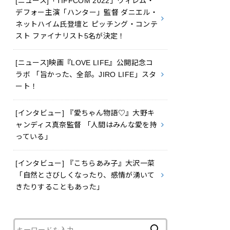
[ニュース]「TIFFCOM 2022」ウィレム・
デフォー主演「ハンター」監督 ダニエル・
ネットハイム氏登壇と ピッチング・コンテ
スト ファイナリスト5名が決定！
[ニュース]映画『LOVE LIFE』公開記念コ
ラボ 「旨かった、全部。JIRO LIFE」スタ
ート！
[インタビュー] 『愛ちゃん物語♡』大野キ
ャンディス真奈監督 「人間はみんな愛を持
っている」
[インタビュー] 『こちらあみ子』大沢一菜
「自然とさびしくなったり、感情が湧いて
きたりすることもあった」