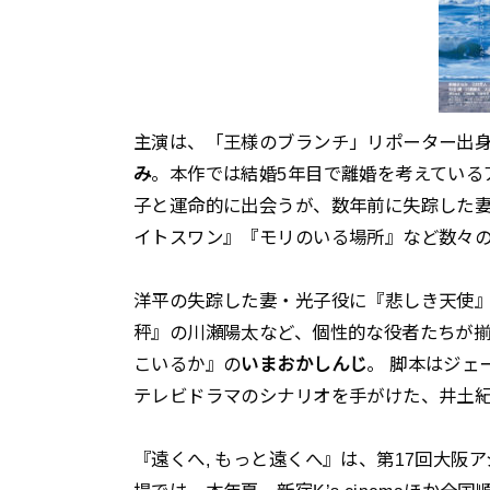
主演は、「王様のブランチ」リポーター出
み
。本作では結婚5年目で離婚を考えている
子と運命的に出会うが、数年前に失踪した
イトスワン』『モリのいる場所』など数々
洋平の失踪した妻・光子役に『悲しき天使』
秤』の川瀬陽太など、個性的な役者たちが揃
こいるか』の
いまおかしんじ
。 脚本はジェ
テレビドラマのシナリオを手がけた、井土
『遠くへ, もっと遠くへ』は、第17回大阪ア