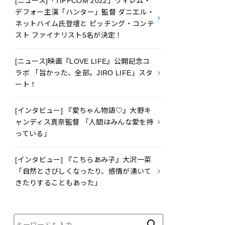
[ニュース]「TIFFCOM 2022」ウィレム・
デフォー主演「ハンター」監督 ダニエル・
ネットハイム氏登壇と ピッチング・コンテ
スト ファイナリスト5名が決定！
[ニュース]映画『LOVE LIFE』公開記念コ
ラボ 「旨かった、全部。JIRO LIFE」スタ
ート！
[インタビュー] 『愛ちゃん物語♡』大野キ
ャンディス真奈監督 「人間はみんな愛を持
っている」
[インタビュー] 『こちらあみ子』大沢一菜
「自然とさびしくなったり、感情が湧いて
きたりすることもあった」