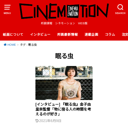
MENU
SEARCH
邦画情報 シネモーション WEB版
紙面について
インタビュー
邦画最新情報
連載企画
コラム
注
HOME
タグ : 眠る虫
眠る虫
[インタビュー] 『眠る虫』金子由
里奈監督「物に宿る人の時間を考
えるのが好き」
2021年6月9日