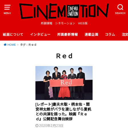
MENU
SEARCH
邦画情報 シネモーション WEB版
紙面について
インタビュー
邦画最新情報
連載企画
コラム
注
HOME
タグ : Ｒｅｄ
Ｒｅｄ
[レポート]妻夫木聡・柄本佑・間
宮祥太朗がバラを渡しながら夏帆
との共演を語った。映画『Ｒｅ
ｄ』公開記念舞台挨拶
2020年2月23日