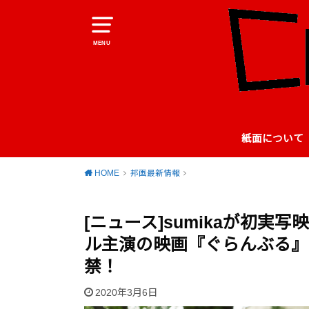
MENU
紙面について
HOME
邦画最新情報
[ニュース]sumikaが初
ル主演の映画『ぐらんぶる』
禁！
2020年3月6日