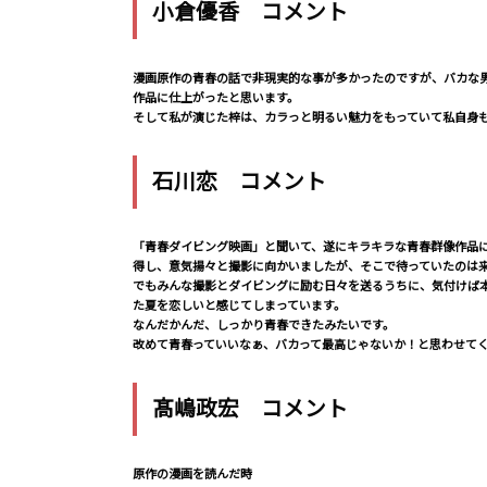
小倉優香 コメント
漫画原作の青春の話で非現実的な事が多かったのですが、バカな
作品に仕上がったと思います。
そして私が演じた梓は、カラっと明るい魅力をもっていて私自身
石川恋 コメント
「青春ダイビング映画」と聞いて、遂にキラキラな青春群像作品
得し、意気揚々と撮影に向かいましたが、そこで待っていたのは
でもみんな撮影とダイビングに励む日々を送るうちに、気付けば
た夏を恋しいと感じてしまっています。
なんだかんだ、しっかり青春できたみたいです。
改めて青春っていいなぁ、バカって最高じゃないか！と思わせて
髙嶋政宏 コメント
原作の漫画を読んだ時