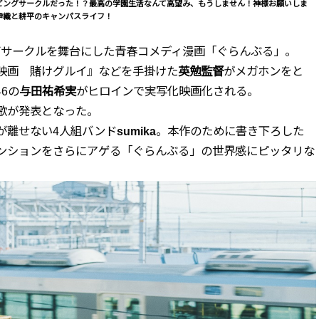
ビングサークルだった！？最高の学園生活なんて高望み、もうしません！神様お願いしま
伊織と耕平のキャンパスライフ！
ングサークルを舞台にした青春コメディ漫画「ぐらんぶる」。
映画 賭けグルイ』などを手掛けた
英勉監督
がメガホンをと
6の
与田祐希実
がヒロインで実写化映画化される。
歌が発表となった。
が離せない4人組バンド
sumika
。本作のために書き下ろした
ンションをさらにアゲる「ぐらんぶる」の世界感にピッタリな