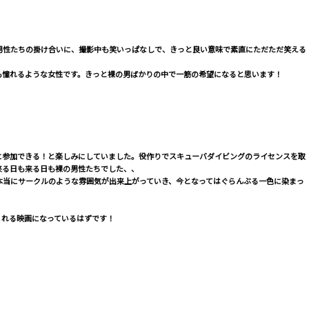
男性たちの掛け合いに、撮影中も笑いっぱなしで、きっと良い意味で素直にただただ笑える
も憧れるような女性です。きっと裸の男ばかりの中で一筋の希望になると思います！
に参加できる！と楽しみにしていました。役作りでスキューバダイビングのライセンスを取
来る日も来る日も裸の男性たちでした、、
本当にサークルのような雰囲気が出来上がっていき、今となってはぐらんぶる一色に染まっ
くれる映画になっているはずです！