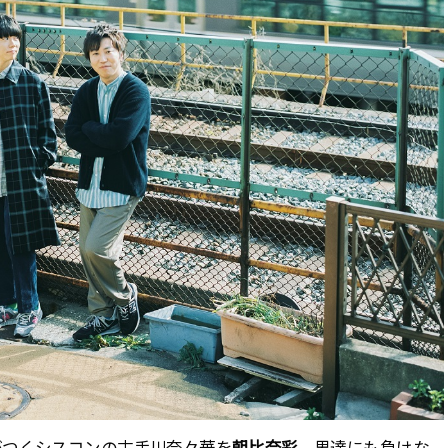
がつくシスコンの古手川奈々華を
朝比奈彩
、男達にも負けな