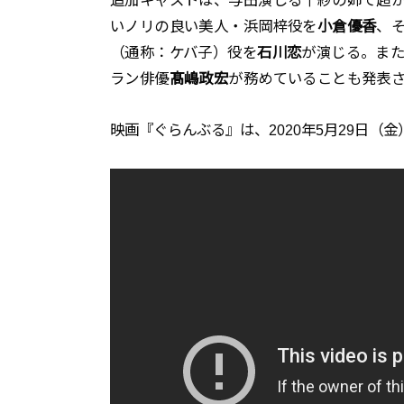
いノリの良い美人・浜岡梓役を
小倉優香
、
（通称：ケバ子）役を
石川恋
が演じる。ま
ラン俳優
髙嶋政宏
が務めていることも発表
映画『ぐらんぶる』は、2020年5月29日（