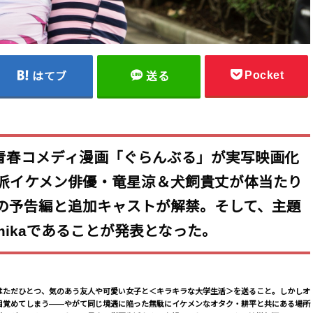
Pocket
はてブ
送る
の青春コメディ漫画「ぐらんぶる」が実写映画化
派イケメン俳優・竜星涼＆犬飼貴丈が体当たり
の予告編と追加キャストが解禁。そして、主題
mikaであることが発表となった。
はただひとつ、気のあう友人や可愛い女子と＜キラキラな大学生活＞を送ること。しかしオ
目覚めてしまう――やがて同じ境遇に陥った無駄にイケメンなオタク・耕平と共にある場所