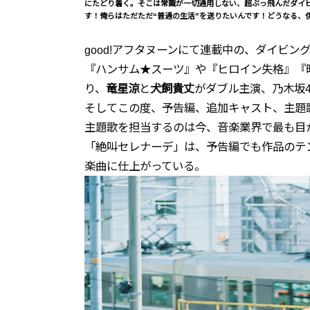
にたどり着く。そこは常識が一切通用しない、超ぶっ飛んだダイ
す！俺らはただただ“普通の生活”を送りたいんです！どうなる、
good!アフタヌーンにて連載中の、ダイビ
『ハンサム★スーツ』や『ヒロイン失格』『
り、
竜星涼
と
犬飼貴丈
がダブル主演、乃木坂4
そしてこの度、予告編、追加キャスト、主題
主題歌を担当するのは今、音楽業界で最も目
「絶叫セレナーデ」は、予告編でも作品のテ
楽曲に仕上がっている。