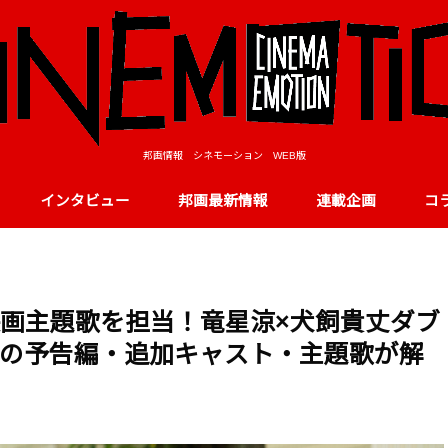
邦画情報 シネモーション WEB版
インタビュー
邦画最新情報
連載企画
コ
実写映画主題歌を担当！竜星涼×犬飼貴丈ダブ
の予告編・追加キャスト・主題歌が解