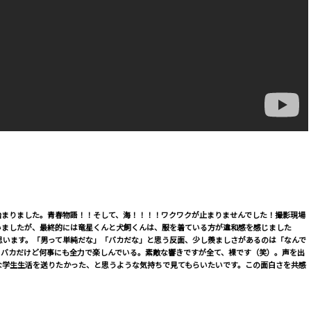
始まりました。青春物語！！そして、海！！！！ワクワクが止まりませんでした！撮影現場
いましたが、最終的には竜星くんと犬飼くんは、服を着ている方が違和感を感じました
思います。「男って単純だな」「バカだな」と思う反面、少し羨ましさがあるのは「なんで
。バカだけど何事にも全力で楽しんでいる。素敵な響きですが全て、裸です（笑）。声を出
な学生生活を送りたかった、と思うような気持ちで見てもらいたいです。この面白さを共感