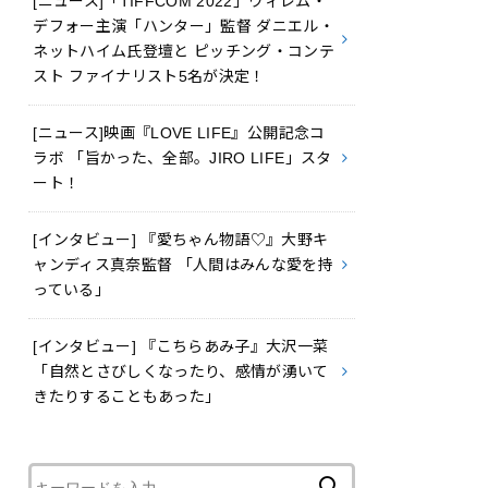
[ニュース]「TIFFCOM 2022」ウィレム・
デフォー主演「ハンター」監督 ダニエル・
ネットハイム氏登壇と ピッチング・コンテ
スト ファイナリスト5名が決定！
[ニュース]映画『LOVE LIFE』公開記念コ
ラボ 「旨かった、全部。JIRO LIFE」スタ
ート！
[インタビュー] 『愛ちゃん物語♡』大野キ
ャンディス真奈監督 「人間はみんな愛を持
っている」
[インタビュー] 『こちらあみ子』大沢一菜
「自然とさびしくなったり、感情が湧いて
きたりすることもあった」