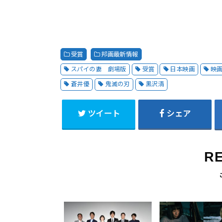
受賞
邦画最新情報
スパイの妻 劇場版
受賞
日本映画
映
蒼井優
鬼滅の刃
黒沢清
ツイート
シェア
R