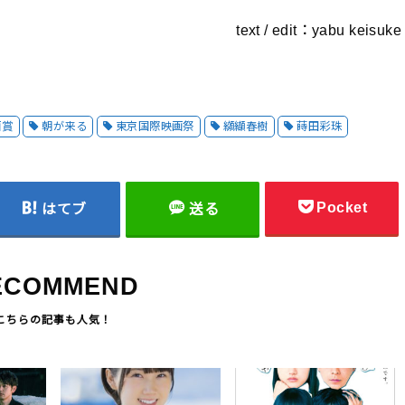
text / edit：yabu keisuke
画賞
朝が来る
東京国際映画祭
纐纈春樹
蒔田彩珠
Pocket
はてブ
送る
ECOMMEND