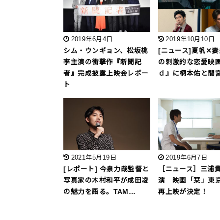
2019年6月4日
2019年10月10日
シム・ウンギョン、松坂桃
[ニュース]夏帆✕
李主演の衝撃作『新聞記
の刺激的な恋愛映
者』完成披露上映会レポー
ｄ』に柄本佑と間
ト
2021年5月19日
2019年6月7日
[レポート] 今泉力哉監督と
［ニュース］三浦
写真家の木村和平が成田凌
演 映画「栞」東
の魅力を語る。TAM…
再上映が決定！