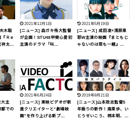
2021年12月1日
2021年5月19日
妻夫木聡
[ニュース] 森ガキ侑大監督
[ニュース] 成田凌×清原果
画『Ｒｅ
が企画！STU48甲斐心愛初
耶W主演の映画『まともじ
宮祥太…
主演のドラマ「叫…
ゃないのは君も一緒』…
2021年6月24日
2019年9月21日
貴大主
[ニュース] 東映ビデオが新
[ニュース]山本政志監督5
京都での
進クリエイターと“劇場映
年振りの新作！南果歩、い
画”を作り上げる新プ…
とうせいこう、柄本明、…