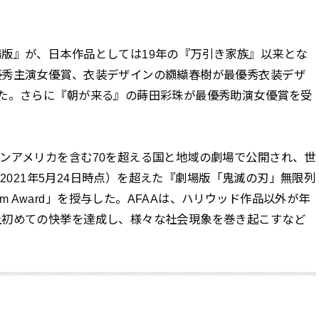
版』が、日本作品としては19年の『万引き家族』以来とな
優秀主演女優賞、衣装デザインの纐纈春樹が最優秀衣装デザ
た。さらに『朝が来る』の蒔田彩珠が最優秀助演女優賞を受
ンアメリカを含む70を超える国と地域の劇場で公開され、世
円、2021年5月24日時点）を超えた『劇場版「鬼滅の刃」無限列
sian Film Award」を授与した。AFAAは、ハリウッド作品以外が年
上初めての快挙を達成し、様々な社会現象を巻き起こすなど