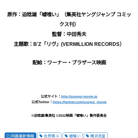
原作：迫稔雄「嘘喰い」（集英社ヤングジャンプ コミッ
クス刊）
監督：中田秀夫
主題歌：B’Z「リヴ」(VERMILLION RECORDS）
配給：ワーナー・ブラザース映画
公式サイト：
http://usogui-movie.jp
公式Twitter：
https://twitter.com/usogui_movie
©迫稔雄/集英社 ©2022映画「嘘喰い」製作委員会
邦画最新情報
佐野勇斗
嘘喰い
横浜流星