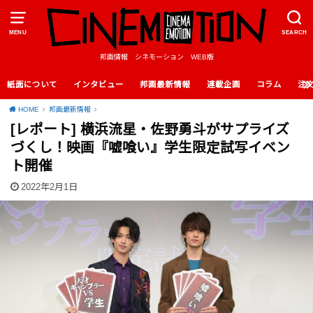
MENU
SEARCH
邦画情報 シネモーション WEB版
紙面について
インタビュー
邦画最新情報
連載企画
コラム
注
HOME
邦画最新情報
[レポート] 横浜流星・佐野勇斗がサプライズ
づくし！映画『嘘喰い』学生限定試写イベン
ト開催
2022年2月1日