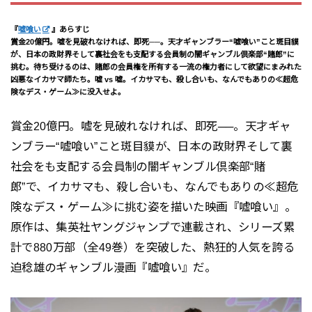
『
嘘喰い
』あらすじ
賞金20億円。嘘を見破れなければ、即死──。天才ギャンブラー“嘘喰い”こと斑目貘
が、日本の政財界そして裏社会をも支配する会員制の闇ギャンブル倶楽部“賭郎”に
挑む。待ち受けるのは、賭郎の会員権を所有する一流の権力者にして欲望にまみれた
凶悪なイカサマ師たち。嘘 vs 嘘。イカサマも、殺し合いも、なんでもありの≪超危
険なデス・ゲーム≫に没入せよ。
賞金20億円。嘘を見破れなければ、即死──。天才ギャ
ンブラー“嘘喰い”こと斑目貘が、日本の政財界そして裏
社会をも支配する会員制の闇ギャンブル倶楽部“賭
郎”で、イカサマも、殺し合いも、なんでもありの≪超危
険なデス・ゲーム≫に挑む姿を描いた映画『嘘喰い』。
原作は、集英社ヤングジャンプで連載され、シリーズ累
計で880万部（全49巻）を突破した、熱狂的人気を誇る
迫稔雄のギャンブル漫画『嘘喰い』だ。