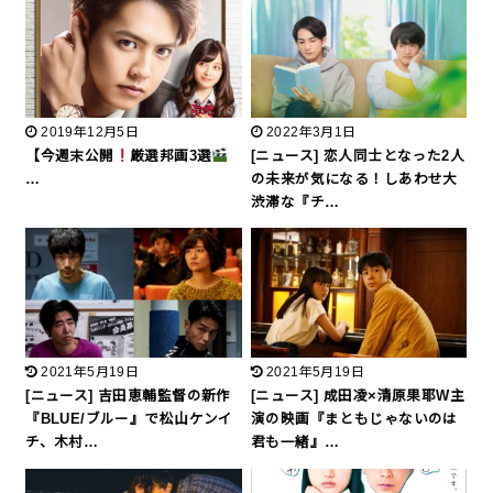
2019年12月5日
2022年3月1日
【今週末公開
厳選邦画3選
[ニュース] 恋人同士となった2人
…
の未来が気になる！しあわせ大
渋滞な『チ…
2021年5月19日
2021年5月19日
[ニュース] 吉田恵輔監督の新作
[ニュース] 成田凌×清原果耶W主
『BLUE/ブルー』で松山ケンイ
演の映画『まともじゃないのは
チ、木村…
君も一緒』…