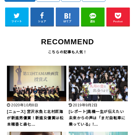
ツイート
シェア
はてブ
送る
Pocket
RECOMMEND
2020年10月8日
2019年9月2日
[ニュース] 宮沢氷魚と北村匠海
[レポート]高橋一生が伝えたい
が新進男優賞！新進女優賞は松
未来からの声は「まだ自転車に
本穂香と森七…
乗っている」!…