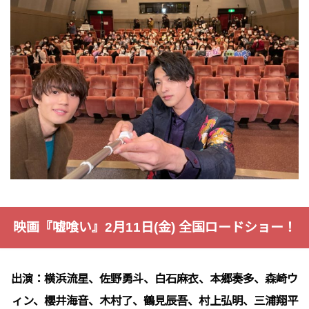
映画『嘘喰い』2月11日(金) 全国ロードショー！
出演：横浜流星、佐野勇斗、白石麻衣、本郷奏多、森崎ウ
ィン、櫻井海音、木村了、鶴見辰吾、村上弘明、三浦翔平