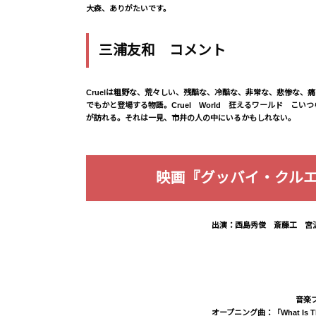
大森、ありがたいです。
三浦友和 コメント
Cruelは粗野な、荒々しい、残酷な、冷酷な、非常な、悲惨な
でもかと登場する物語。Cruel World 狂えるワールド 
が訪れる。それは一見、市井の人の中にいるかもしれない。
映画『グッバイ・クルエ
出演：西島秀俊 斎藤工 宮
音楽
オープニング曲：「What Is 