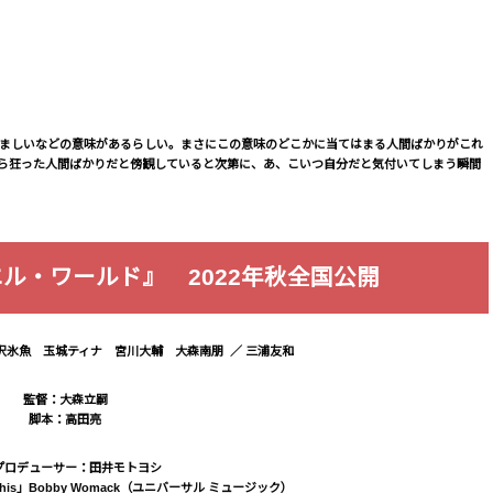
、痛ましいなどの意味があるらしい。まさにこの意味のどこかに当てはまる人間ばかりがこれ
こいつら狂った人間ばかりだと傍観していると次第に、あ、こいつ自分だと気付いてしまう瞬間
ル・ワールド』 2022年秋全国公開
沢氷魚 玉城ティナ 宮川大輔 大森南朋 ／ 三浦友和
監督：大森立嗣
脚本：高田亮
プロデューサー：田井モトヨシ
This」Bobby Womack（ユニバーサル ミュージック）