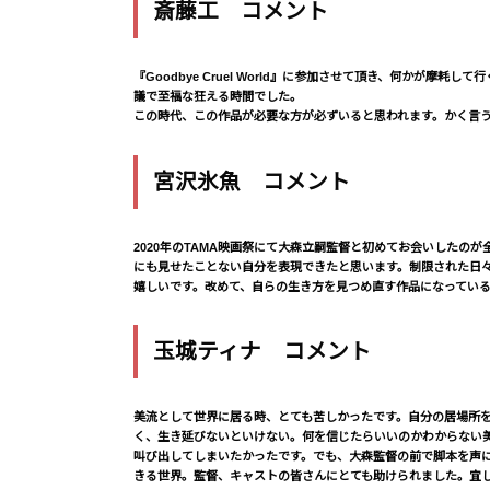
斎藤工 コメント
『Goodbye Cruel World』に参加させて頂き、何かが
議で至福な狂える時間でした。
この時代、この作品が必要な方が必ずいると思われます。かく言
宮沢氷魚 コメント
2020年のTAMA映画祭にて大森立嗣監督と初めてお会いした
にも見せたことない自分を表現できたと思います。制限された日
嬉しいです。改めて、自らの生き方を見つめ直す作品になってい
玉城ティナ コメント
美流として世界に居る時、とても苦しかったです。自分の居場所
く、生き延びないといけない。何を信じたらいいのかわからない
叫び出してしまいたかったです。でも、大森監督の前で脚本を声
きる世界。監督、キャストの皆さんにとても助けられました。宜