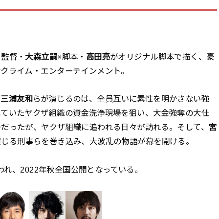
、監督・
大森立嗣
×脚本・
高田亮
がオリジナル脚本で描く、豪
なクライム・エンターテインメント。
、
三浦友和
らが演じるのは、全員互いに素性を明かさない強
れていたヤクザ組織の資金洗浄現場を狙い、大金強奪の大仕
ーだったが、ヤクザ組織に追われる日々が訪れる。そして、
宮
演じる刑事らを巻き込み、大波乱の物語が幕を開ける。
われ、2022年秋全国公開となっている。