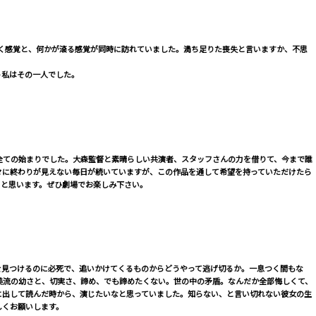
摩耗して行く感覚と、何かが滾る感覚が同時に訪れていました。満ち足りた喪失と言いますか、不思
う私はその一人でした。
のが全ての始まりでした。大森監督と素晴らしい共演者、スタッフさんの力を借りて、今まで誰
々に終わりが見えない毎日が続いていますが、この作品を通して希望を持っていただけたら
ると思います。ぜひ劇場でお楽しみ下さい。
を見つけるのに必死で、追いかけてくるものからどうやって逃げ切るか。一息つく間もな
美流の幼さと、切実さ、諦め、でも諦めたくない。世の中の矛盾。なんだか全部悔しくて、
に出して読んだ時から、演じたいなと思っていました。知らない、と言い切れない彼女の生
しくお願いします。