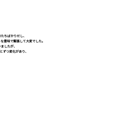
方たちばかりだし、
ろな意味で緊張して大変でした。
りましたが、
っとずつ変化があり、