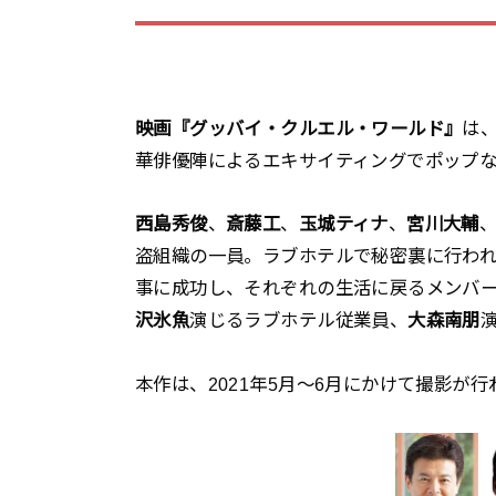
映画『グッバイ・クルエル・ワールド』
は
華俳優陣によるエキサイティングでポップ
西島秀俊
、
斎藤工
、
玉城ティナ
、
宮川大輔
盗組織の一員。ラブホテルで秘密裏に行わ
事に成功し、それぞれの生活に戻るメンバ
沢氷魚
演じるラブホテル従業員、
大森南朋
本作は、2021年5月～6月にかけて撮影が行