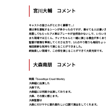
宮川大輔 コメント
キャストの皆さんがとにかく豪華で…!
僕は車を運転するシーンが多かったのですが、乗せてる人は凄い
用意してもらったアメ車はブレーキが全然効かないしで、いろい
また現場では工くん、ティナちゃんと一緒に演じる機会が多くあ
監督が感情を重視してくださる方で、3人のやり取りも毎回ちょ
毎回新鮮な気持ちで演じることができました。
終始楽しい現場で、この役を演じることができて大変光栄です。
大森南朋 コメント
映画「Goodbye Cruel World」
大森組に出演した
大森です。
大森組には何度か出演しております。
大森、その度に感じます。
大森監督は
大森にだけヤケに馴れ馴れしい口調で演出をしてくれます。