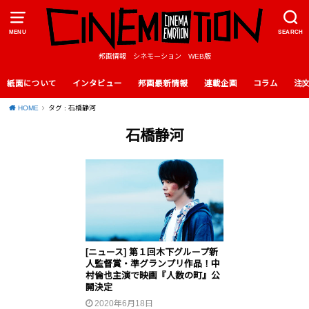
MENU
SEARCH
邦画情報 シネモーション WEB版
紙面について
インタビュー
邦画最新情報
連載企画
コラム
注
HOME
タグ : 石橋静河
石橋静河
[ニュース] 第１回木下グループ新
人監督賞・準グランプリ作品！中
村倫也主演で映画『人数の町』公
開決定
2020年6月18日