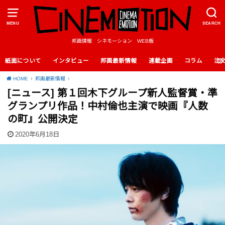
MENU
SEARCH
邦画情報 シネモーション WEB版
紙面について
インタビュー
邦画最新情報
連載企画
コラム
注
HOME
邦画最新情報
[ニュース] 第１回木下グループ新人監督賞・準
グランプリ作品！中村倫也主演で映画『人数
の町』公開決定
2020年6月18日