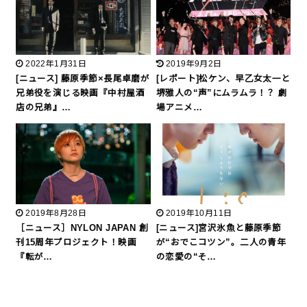
2022年1月31日
2019年9月2日
[ニュース] 藤原季節×長尾卓磨が
[レポート]松ケン、早乙女太一と
兄弟役を演じる映画『中村屋酒
堺雅人の“声”にムラムラ！？ 劇
店の兄弟』…
場アニメ…
2019年8月28日
2019年10月11日
［ニュース］NYLON JAPAN 創
[ニュース]宮沢氷魚と藤原季節
刊15周年プロジェクト！映画
が“おでこコツン”。二人の青年
『転が…
の恋愛の“そ…