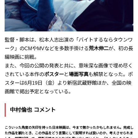
監督・脚本は、松本人志出演の「バイトするならタウンワ
ーク」のCMやMVなどを多数手掛ける
荒木伸二
が、初の長
編映画に挑戦。
また、今回の公開の発表と共に、意味深な画像で埋め尽く
されている本作の
ポスター
と
場面写真
も解禁となった。ポ
スターは6月19日（金）より新宿武蔵野館ほか、全国の映
画館で掲出予定となっている。
中村倫也 コメント
こういった角度の矢印を持った日本映画は、今まで無かったかもしれません。完成し
た作品を観たとき、この作品をどう言葉にして説明すれば良いのか、考えさせられま