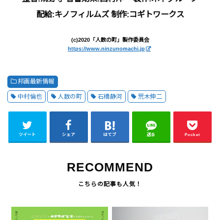
配給:キノフィルムズ 制作:コギトワークス
(c)2020「人数の町」製作委員会
https://www.ninzunomachi.jp
邦画最新情報
中村倫也
人数の町
石橋静河
荒木伸二
ツイート
シェア
はてブ
送る
Pocket
RECOMMEND