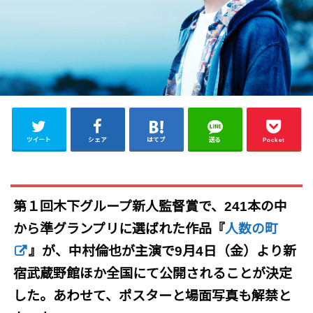
ツイート
シェア
はてブ
送る
Pocket
第１回木下グループ新人監督賞で、241本の中
から準グランプリに選ばれた作品『
人数の町
』が、中村倫也が主演で9月4日（金）より新
宿武蔵野館ほか全国にて公開されることが決定
した。あわせて、ポスターと場面写真も解禁と