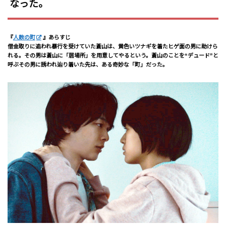
なった。
『
人数の町
』あらすじ
借金取りに追われ暴行を受けていた蒼山は、黄色いツナギを着たヒゲ面の男に助けら
れる。その男は蒼山に「居場所」を用意してやるという。蒼山のことを“デュード”と
呼ぶその男に誘われ辿り着いた先は、ある奇妙な「町」だった。