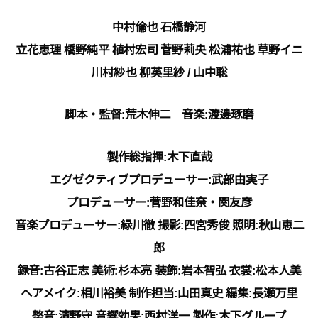
中村倫也 石橋静河
立花恵理 橋野純平 植村宏司 菅野莉央 松浦祐也 草野イニ
川村紗也 柳英里紗 / 山中聡
脚本・監督:荒木伸二 音楽:渡邊琢磨
製作総指揮:木下直哉
エグゼクティブプロデューサー:武部由実子
プロデューサー:菅野和佳奈・関友彦
音楽プロデューサー:緑川徹 撮影:四宮秀俊 照明:秋山恵二
郎
録音:古谷正志 美術:杉本亮 装飾:岩本智弘 衣裳:松本人美
ヘアメイク:相川裕美 制作担当:山田真史 編集:⻑瀬万里
整音:清野守 音響効果:⻄村洋一 製作:木下グループ