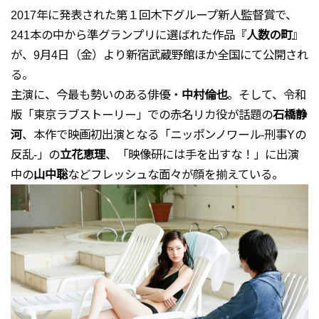
2017年に発表された第１回木下グループ新人監督賞で、
241本の中から準グランプリに選ばれた作品『
人数の町
』
が、9月4日（金）より新宿武蔵野館ほか全国にて公開され
る。
主演に、今最も勢いのある俳優・
中村倫也
。そして、令和
版「東京ラブストーリー」での赤名リカ役が話題の
石橋静
河
、本作で映画初出演となる「ニッポンノワール-刑事Yの
反乱-」の
立花恵理
、「映像研には手を出すな！」に出演
中の
山中聡
などフレッシュな面々が顔を揃えている。