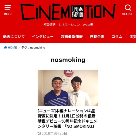
MENU
SEARCH
邦画情報 シネモーション WEB版
紙面について
インタビュー
邦画最新情報
連載企画
コラム
注
HOME
タグ : nosmoking
nosmoking
[ニュース]本編ナレーションは星
野源に決定！11月1日公開の細野
晴臣デビュー50周年記念ドキュメ
ンタリー映画 『NO SMOKING』
2019年9月25日