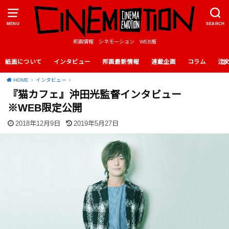
MENU
SEARCH
邦画情報 シネモーション WEB版
紙面について
インタビュー
邦画最新情報
連載企画
コラム
注
HOME
インタビュー
『猫カフェ』沖田光監督インタビュー
※WEB限定公開
2018年12月9日
2019年5月27日