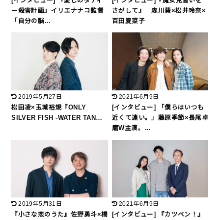
[インタビュー] 『愛しのダディ
[インタビュー]『魔女見習いを
ー殺害計画』イリエナナコ監督
さがして』 森川葵×松井玲奈×
「自分の脳…
百田夏菜子
2019年5月27日
2021年6月9日
松田凌×玉城裕規『ONLY
[インタビュー] 「僕らはいつも
SILVER FISH -WATER TAN…
近くて遠い。」藤原季節×長尾卓
磨W主演。…
2019年5月31日
2021年6月9日
『小さな恋のうた』佐野勇斗×橋
[インタビュー] 『カツベン！』