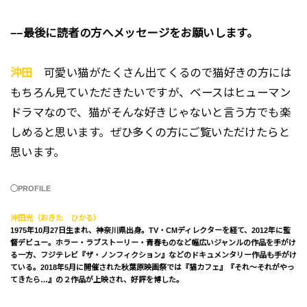
−−最後に読者の方へメッセージをお願いします。
沖田
可愛い猫がたくさん出てくるので猫好きの方には
もちろん見ていただきたいですが、ベースはヒューマン
ドラマなので、猫がそんな好きじゃないと言う方でも楽
しめると思います。ぜひ多くの方にご覧いただけたらと
思います。
◯PROFILE
沖田光（おきた ひかる）
1975年10月27日生まれ、神奈川県出身。TV・CMディレクターを経て、2012年に監
督デビュー。ホラー・ラブストーリー・青春ものなど幅広いジャンルの作品を手がけ
る一方、フジテレビ『ザ・ノンフィクション』などのドキュメンタリー作品も手がけ
ている。2018年5月に開催された秋葉原映画祭では『猫カフェ』『それ〜それがやっ
てきたら…』の２作品が上映され、好評を博した。