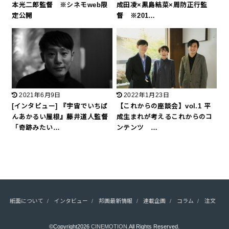
本光二郎監督 ※シネモweb限
成田凌×黒島結菜×周防正行監
定公開
督 ※201…
2021年6月9日
2022年1月23日
[インタビュー] 『宇宙でいちば
【これからの座談会】vol.1 平
んあかるい屋根』藤井道人監督
成生まれが考えるこれからのコ
「奇跡みたい…
ンテンツ …
紙面について
インタビュー
邦画最新情報
連載企画
コラム
注文
©Copyright2026
CINEMOTION
.All Rights Reserved.