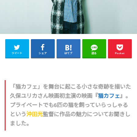
ツイート
シェア
はてブ
送る
Pocket
「猫カフェ」を舞台に起こる小さな奇跡を描いた
久保ユリカさん映画初主演の映画『
猫カフェ
』。
プライベートでも6匹の猫を飼っていらっしゃる
という
沖田光
監督に作品の魅力についてお聞きし
ました。