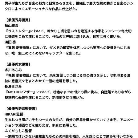
男子学生たちが音楽の魅力に目覚めるさまを、繊細且つ膨大な線の動きと音楽のシン
クロによってエモーショナルな作品に仕上げた。
【最優秀男優賞】
福山雅治
『ラストレター｣において、若かりし頃を思い今を逡巡する作家をワンシーン毎大切
に情感をこめて演じることで、作品の世界観に溶け込み、観客に強く響いた。
濱田 岳
『喜劇 愛妻物語』において、ダメ男の願望を体言しつつも家族への愛情をもにじま
せ、唯一無二のにくめないキャラクターを創った。
【最優秀女優賞】
水川あさみ
『喜劇 愛妻物語』において、夫を罵倒しつつ信じる芯の強さを示し、切れ味ある演
技に悲喜交々をまとわせて一段の進境を示した。
長澤まさみ
『MOTHERマザー』において、壮絶なまでの“影”の役に挑み、自堕落でありながら
魅惑的な母親を演じることで、新境地を切り開いた。
【最優秀新進監督賞】
HIKARI監督
生まれつき障がいをもつ一人の女性が、自分の世界を輝かせていくさまを、アニメー
ションや漫画などを織り交ぜ、多彩に表現した。
ふくだももこ監督
一筋縄ではいかない高校生たちの心の内側を描き、人を想うことで痛みを伴いながら