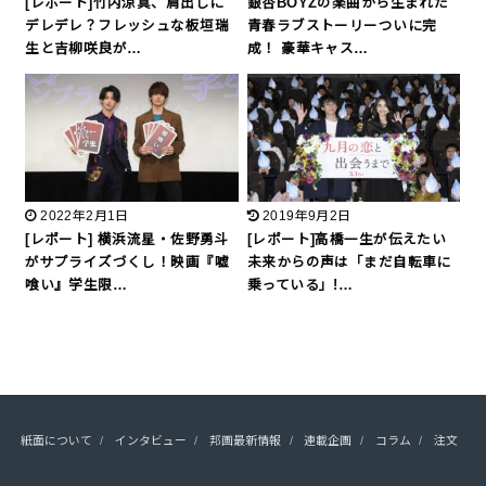
[レポート]竹内涼真、肩出しに
銀杏BOYZの楽曲から生まれた
デレデレ？フレッシュな板垣瑞
青春ラブストーリーついに完
生と吉柳咲良が…
成！ 豪華キャス…
2022年2月1日
2019年9月2日
[レポート] 横浜流星・佐野勇斗
[レポート]高橋一生が伝えたい
がサプライズづくし！映画『嘘
未来からの声は「まだ自転車に
喰い』学生限…
乗っている」!…
紙面について
インタビュー
邦画最新情報
連載企画
コラム
注文