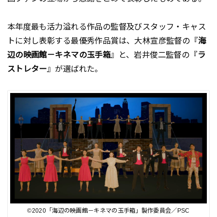
本年度最も活力溢れる作品の監督及びスタッフ・キャス
トに対し表彰する最優秀作品賞は、大林宣彦監督の『
海
辺の映画館－キネマの玉手箱
』と、岩井俊二監督の『
ラ
ストレター
』が選ばれた。
©2020「海辺の映画館－キネマの玉手箱」製作委員会／PSC