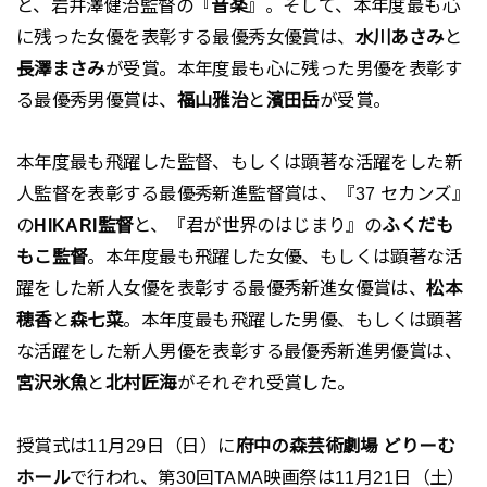
と、岩井澤健治監督の『
音楽
』。そして、本年度最も心
に残った女優を表彰する最優秀女優賞は、
水川あさみ
と
長澤まさみ
が受賞。本年度最も心に残った男優を表彰す
る最優秀男優賞は、
福山雅治
と
濱田岳
が受賞。
本年度最も飛躍した監督、もしくは顕著な活躍をした新
人監督を表彰する最優秀新進監督賞は、『37 セカンズ』
の
HIKARI監督
と、『君が世界のはじまり』の
ふくだも
もこ監督
。本年度最も飛躍した女優、もしくは顕著な活
躍をした新人女優を表彰する最優秀新進女優賞は、
松本
穂香
と
森七菜
。本年度最も飛躍した男優、もしくは顕著
な活躍をした新人男優を表彰する最優秀新進男優賞は、
宮沢氷魚
と
北村匠海
がそれぞれ受賞した。
授賞式は11月29日（日）に
府中の森芸術劇場 どりーむ
ホール
で行われ、第30回TAMA映画祭は11月21日（土）