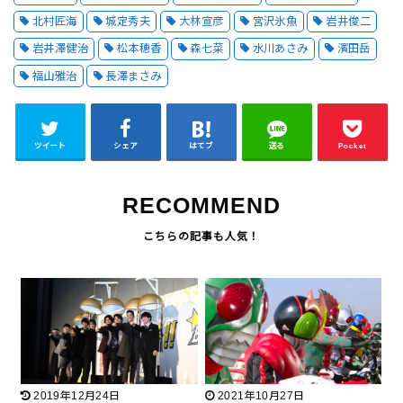
北村匠海
城定秀夫
大林宣彦
宮沢氷魚
岩井俊二
岩井澤健治
松本穂香
森七菜
水川あさみ
濱田岳
福山雅治
長澤まさみ
ツイート
シェア
はてブ
送る
Pocket
RECOMMEND
2019年12月24日
2021年10月27日