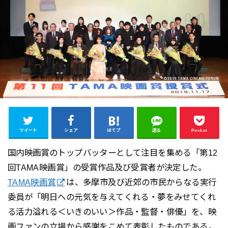
ツイート
シェア
はてブ
送る
Pocket
国内映画賞のトップバッターとして注目を集める「第12
回TAMA映画賞」の受賞作品及び受賞者が決定した。
TAMA映画賞
は、多摩市及び近郊の市民からなる実行
委員が「明日への元気を与えてくれる・夢をみせてくれ
る活力溢れる＜いきのいい＞作品・監督・俳優」を、映
画ファンの立場から感謝をこめて表彰したものである。