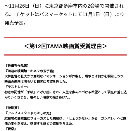
～11月26日（日）に東京都多摩市内の2会場で開催され
る。 チケットはパスマーケットにて11月1日（日）より
発売予定。
＜第12回TAMA映画賞受賞理由＞
【最優秀作品賞】
『海辺の映画館－キネマの玉手箱』
大林監督の壮大かつ鮮烈なイマジネーションが炸裂し、戦争とは何かを明示しつつ、
映画の未来は明るいと観客に希望を託した。
『ラストレター』
初恋の記憶が「手紙」に呼び起こされ、人生を歩みつづける希望として現在に差し込
んでいくさまを、瑞々しい映像で描きあげた。
【特別賞】
『アルプススタンドのはしの方』
応援席の高校生にフォーカスした構成は、「しょうがない」から「ガンバレ」へと感
情の変化を捉え、落涙するほどの感動を与えた。
『音楽』