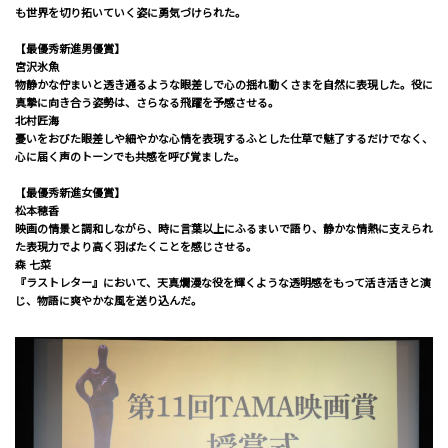
も世界を切り拓いていく姿に勇気づけられた。
【最優秀新進男優賞】
宮沢氷魚
物静かな佇まいと透き通るような眼差しで心の揺れ動くさまを自然に表現した。役に
真摯に向き合う姿勢は、さらなる飛躍を予感させる。
北村匠海
憂いをおびた眼差しや細やかな心情を表現するふとした仕草で魅了するだけでなく、
心に届く声のトーンでも共感を呼び覚ました。
【最優秀新進女優賞】
松本穂香
映画の情景と調和しながら、時に言葉以上にふるまいで語り、静かな情熱に支えられ
た表現力でより高く羽ばたくことを感じさせる。
森 七菜
『ラストレター』において、天真爛漫な役を輝くような透明感をもって活き活きと演
じ、物語に爽やかな風を送り込んだ。