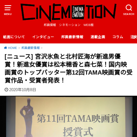
MENU
SEARCH
邦画情報 シネモーション WEB版
紙面について
インタビュー
邦画最新情報
連載企画
コラム
注
HOME
邦画最新情報
[ニュース] 宮沢氷魚と北村匠海が新進男優
賞！新進女優賞は松本穂香と森七菜！国内映
画賞のトップバッター第12回TAMA映画賞の受
賞作品・受賞者発表！
2020年10月8日