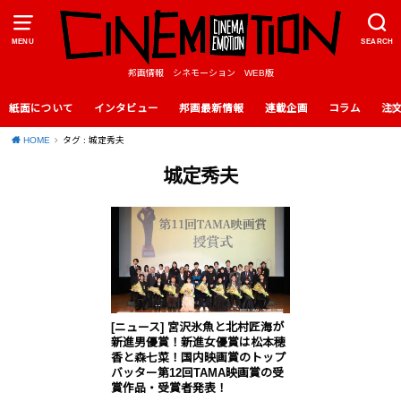
MENU
SEARCH
邦画情報 シネモーション WEB版
紙面について
インタビュー
邦画最新情報
連載企画
コラム
注
HOME
タグ : 城定秀夫
城定秀夫
[ニュース] 宮沢氷魚と北村匠海が
新進男優賞！新進女優賞は松本穂
香と森七菜！国内映画賞のトップ
バッター第12回TAMA映画賞の受
賞作品・受賞者発表！