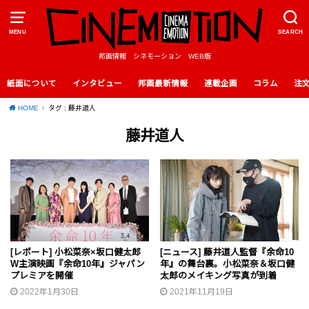
MENU
SEARCH
邦画情報 シネモーション WEB版
紙面について
インタビュー
邦画最新情報
連載企画
コラム
注
HOME
タグ : 藤井道人
藤井道人
[レポート] 小松菜奈×坂口健太郎
[ニュース] 藤井道人監督『余命10
W主演映画『余命10年』ジャパン
年』の舞台裏。小松菜奈＆坂口健
プレミアを開催
太郎のメイキング写真が到着
2022年1月30日
2021年11月19日