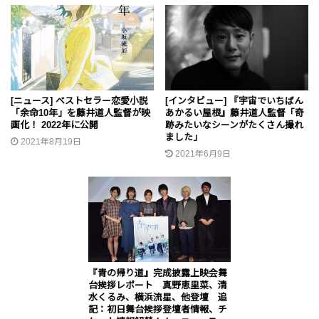
[ニュース] ベストセラー恋愛小説
[インタビュー] 『宇宙でいちばん
「余命10年」を藤井道人監督が映
あかるい屋根』藤井道人監督「奇
画化！ 2022年に公開
跡みたいなシーンがたくさん撮れ
ました」
2021年8月19日
2021年6月9日
『青の帰り道』完成披露上映会舞
台挨拶レポート 真野恵里菜、清
水くるみ、横浜流星、他登壇 追
記：初日舞台挨拶登壇者情報、チ