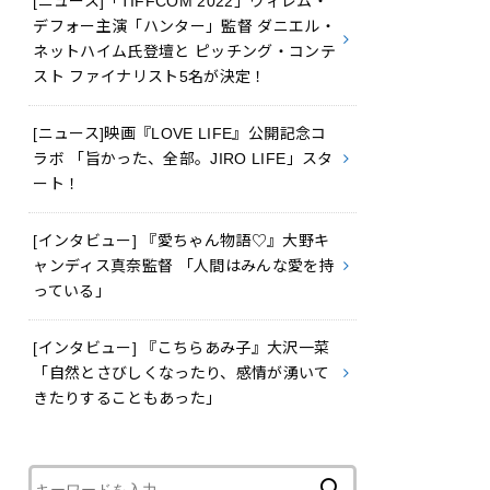
[ニュース]「TIFFCOM 2022」ウィレム・
デフォー主演「ハンター」監督 ダニエル・
ネットハイム氏登壇と ピッチング・コンテ
スト ファイナリスト5名が決定！
[ニュース]映画『LOVE LIFE』公開記念コ
ラボ 「旨かった、全部。JIRO LIFE」スタ
ート！
[インタビュー] 『愛ちゃん物語♡』大野キ
ャンディス真奈監督 「人間はみんな愛を持
っている」
[インタビュー] 『こちらあみ子』大沢一菜
「自然とさびしくなったり、感情が湧いて
きたりすることもあった」