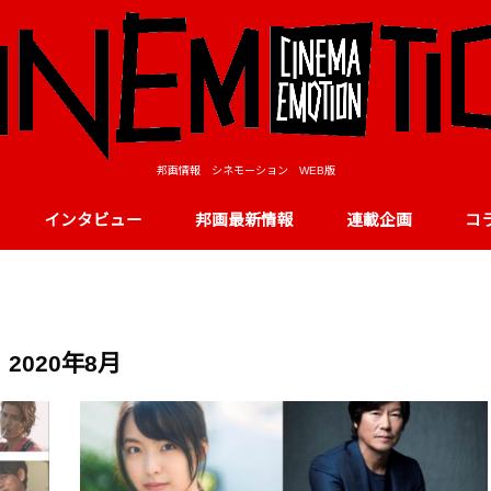
邦画情報 シネモーション WEB版
インタビュー
邦画最新情報
連載企画
コ
2020年8月