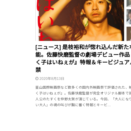
[ニュース] 是枝裕和が惚れ込んだ新た
能。佐藤快磨監督の劇場デビュー作品
く子はいねぇが』特報＆キービジュア
禁
2020年8月13日
釜山国際映画祭など数多くの国内外映画祭で評価された、
く子はいねぇが』。佐藤快磨監督が完全オリジナル脚本で
人公のたすくを仲野太賀が演じている。今回、「大人にな
い大人」の魂の叫びが胸に響く特報とキービ…