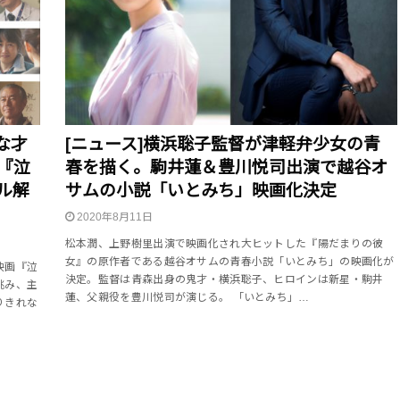
な才
[ニュース]横浜聡子監督が津軽弁少女の青
『泣
春を描く。駒井蓮＆豊川悦司出演で越谷オ
ル解
サムの小説「いとみち」映画化決定
2020年8月11日
松本潤、上野樹里出演で映画化され大ヒットした『陽だまりの彼
女』の原作者である越谷オサムの青春小説「いとみち」の映画化が
映画『泣
決定。監督は青森出身の鬼才・横浜聡子、ヒロインは新星・駒井
挑み、主
蓮、父親役を豊川悦司が演じる。 「いとみち」…
りきれな