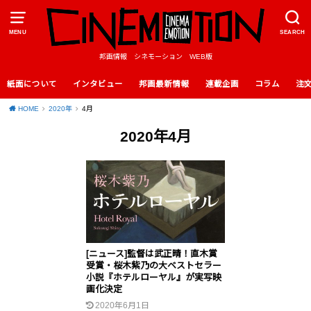
MENU
SEARCH
邦画情報 シネモーション WEB版
紙面について
インタビュー
邦画最新情報
連載企画
コラム
注
HOME
2020年
4月
2020年4月
[ニュース]監督は武正晴！直木賞
受賞・桜木紫乃の大ベストセラー
小説『ホテルローヤル』が実写映
画化決定
2020年6月1日