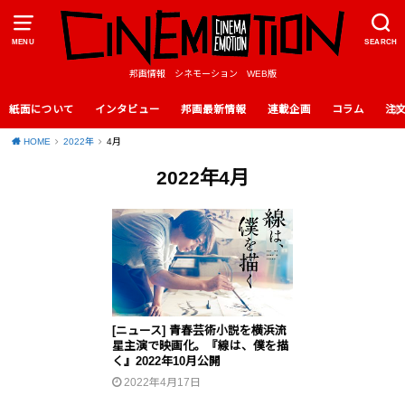
MENU
SEARCH
邦画情報 シネモーション WEB版
紙面について
インタビュー
邦画最新情報
連載企画
コラム
注
HOME
2022年
4月
2022年4月
[ニュース] 青春芸術小説を横浜流
星主演で映画化。『線は、僕を描
く』2022年10月公開
2022年4月17日