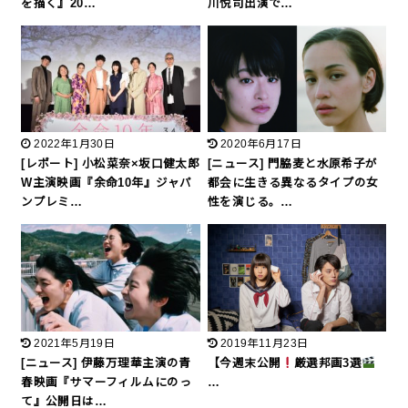
を描く』20…
川悦司出演で…
2022年1月30日
2020年6月17日
[レポート] 小松菜奈×坂口健太郎
[ニュース] 門脇麦と水原希子が
W主演映画『余命10年』ジャパ
都会に生きる異なるタイプの女
ンプレミ…
性を演じる。…
2021年5月19日
2019年11月23日
[ニュース] 伊藤万理華主演の青
【今週末公開
厳選邦画3選
春映画『サマーフィルムにのっ
…
て』公開日は…