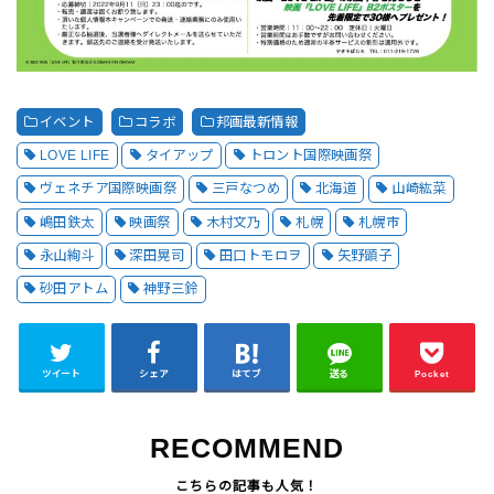
イベント
コラボ
邦画最新情報
LOVE LIFE
タイアップ
トロント国際映画祭
ヴェネチア国際映画祭
三戸なつめ
北海道
山崎紘菜
嶋田鉄太
映画祭
木村文乃
札幌
札幌市
永山絢斗
深田晃司
田口トモロヲ
矢野顕子
砂田アトム
神野三鈴
ツイート
シェア
はてブ
送る
Pocket
RECOMMEND