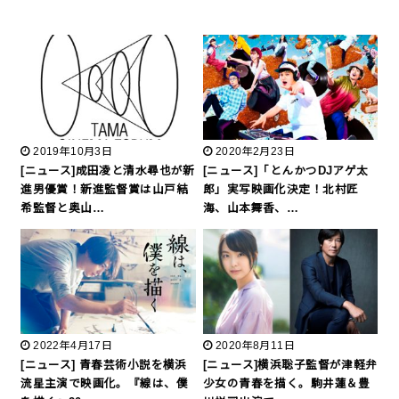
2019年10月3日
2020年2月23日
[ニュース]成田凌と清水尋也が新
[ニュース]「とんかつDJアゲ太
進男優賞！新進監督賞は山戸結
郎」実写映画化決定！北村匠
希監督と奥山…
海、山本舞香、…
2022年4月17日
2020年8月11日
[ニュース] 青春芸術小説を横浜
[ニュース]横浜聡子監督が津軽弁
流星主演で映画化。『線は、僕
少女の青春を描く。駒井蓮＆豊