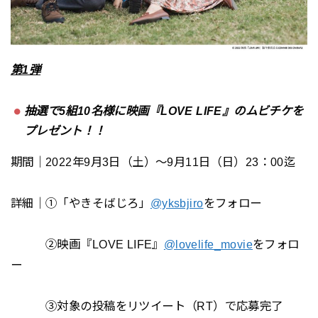
第1弾
抽選で5組10名様に映画『LOVE LIFE』のムビチケを
プレゼント！！
期間｜2022年9月3日（土）〜9月11日（日）23：00迄
詳細｜①「やきそばじろ」
@yksbjiro
をフォロー
②映画『LOVE LIFE』
@lovelife_movie
をフォロ
ー
③対象の投稿をリツイート（RT）で応募完了