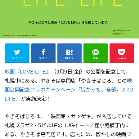
ツイート
シェア
はてブ
送る
Pocket
映画『LOVE LIFE』
（9月9日[金]）の公開を記念して、
札幌市にある、やきそば専門店「やきそばじろ」との
映
画公開記念コラボキャンペーン「旨かった、全部。JIRO
LIFE」
が実施決定！
やきそばじろは、「映画館・サツゲキ」が入店している
札幌プラザ2・5ビル1FのHUGイート／狸小路横丁内に
ある、やきそば専門店です。店内には、懐かしの映画フ