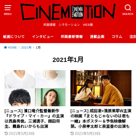
MENU
SEARCH
邦画情報 シネモーション WEB版
紙面について
インタビュー
邦画最新情報
連載企画
コラム
注
HOME
2021年
1月
2021年1月
[ニュース] 濱口竜介監督最新作
[ニュース] 成田凌×清原果耶W主演
『ドライブ・マイ・カー』の主演
の映画『まともじゃないのは君も
は西島秀俊。三浦透子、岡田将
一緒』本ポスター＆予告映像解
生、霧島れいからも出演
禁。小泉孝太郎と泉里香の出演も
2021年5月19日
2021年5月19日