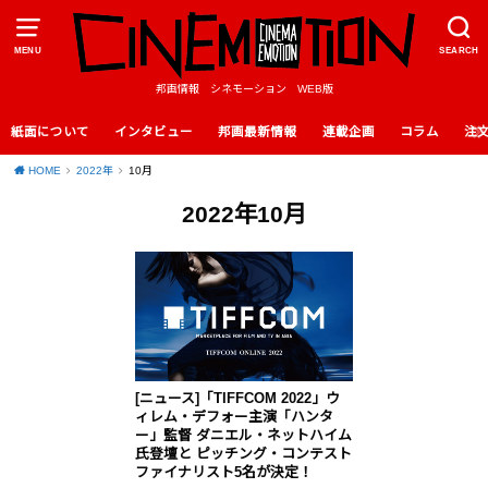
MENU
SEARCH
邦画情報 シネモーション WEB版
紙面について
インタビュー
邦画最新情報
連載企画
コラム
注
HOME
2022年
10月
2022年10月
[ニュース]「TIFFCOM 2022」ウ
ィレム・デフォー主演「ハンタ
ー」監督 ダニエル・ネットハイム
氏登壇と ピッチング・コンテスト
ファイナリスト5名が決定！