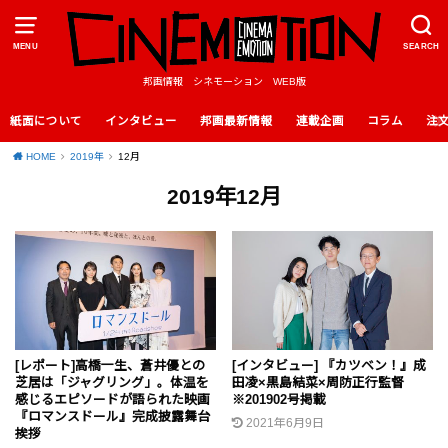
MENU
SEARCH
邦画情報 シネモーション WEB版
紙面について
インタビュー
邦画最新情報
連載企画
コラム
注
HOME
2019年
12月
2019年12月
[レポート]高橋一生、蒼井優との
[インタビュー] 『カツベン！』成
芝居は「ジャグリング」。体温を
田凌×黒島結菜×周防正行監督
感じるエピソードが語られた映画
※201902号掲載
『ロマンスドール』完成披露舞台
2021年6月9日
挨拶