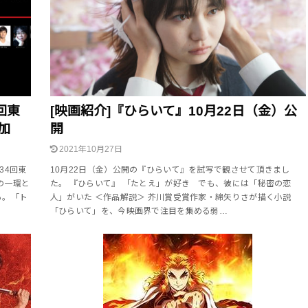
回東
[映画紹介]『ひらいて』10月22日（金）公
加
開
2021年10月27日
34回東
10月22日（金）公開の『ひらいて』を試写で観させて頂きまし
の一環と
た。 『ひらいて』 「たとえ」が好き でも、彼には「秘密の恋
る。「ト
人」がいた ＜作品解説＞ 芥川賞受賞作家・綿矢りさが描く小説
「ひらいて」を、今映画界で注目を集める弱…