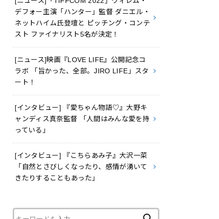
[ニュース]「TIFFCOM 2022」ウィレム・
デフォー主演「ハンター」監督 ダニエル・
ネットハイム氏登壇と ピッチング・コンテ
スト ファイナリスト5名が決定！
[ニュース]映画『LOVE LIFE』公開記念コ
ラボ 「旨かった、全部。JIRO LIFE」スタ
ート！
[インタビュー] 『愛ちゃん物語♡』大野キ
ャンディス真奈監督 「人間はみんな愛を持
っている」
[インタビュー] 『こちらあみ子』大沢一菜
「自然とさびしくなったり、感情が湧いて
きたりすることもあった」