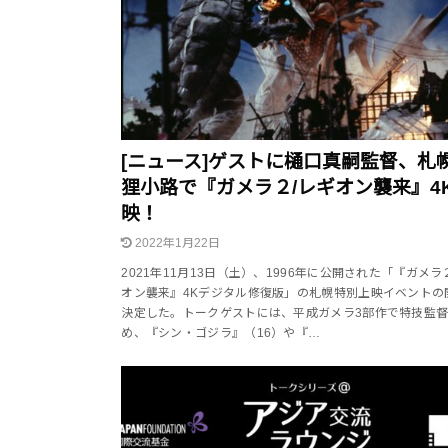
[ニュース]ゲストに樋口真嗣監督、札
狸小路で『ガメラ２/レギオン襲来』4
映！
2022年1月22日
2021年11月13日（土）、1996年に公開された「『ガメラ
オン襲来』4Kデジタル修復版」の札幌特別上映イベントの
決定した。トークゲストには、平成ガメラ3部作で特技監
め、『シン・ゴジラ』（16）や『…