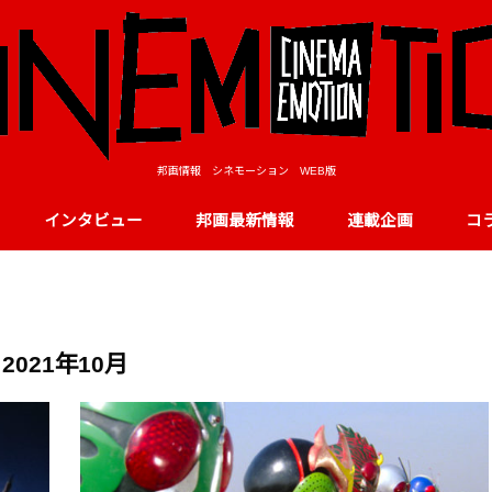
邦画情報 シネモーション WEB版
インタビュー
邦画最新情報
連載企画
コ
2021年10月