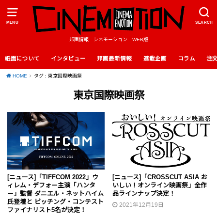
MENU
SEARCH
邦画情報 シネモーション WEB版
紙面について
インタビュー
邦画最新情報
連載企画
コラム
注
HOME
タグ : 東京国際映画祭
東京国際映画祭
[ニュース]「TIFFCOM 2022」ウ
[ニュース]「CROSSCUT ASIA お
ィレム・デフォー主演「ハンタ
いしい！オンライン映画祭」全作
ー」監督 ダニエル・ネットハイム
品ラインナップ決定！
氏登壇と ピッチング・コンテスト
2021年12月19日
ファイナリスト5名が決定！