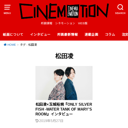
MENU
SEARCH
邦画情報 シネモーション WEB版
紙面について
インタビュー
邦画最新情報
連載企画
コラム
注
HOME
タグ : 松田凌
松田凌
松田凌×玉城裕規『ONLY SILVER
FISH -WATER TANK OF MARY’S
ROOM』インタビュー
2019年5月27日