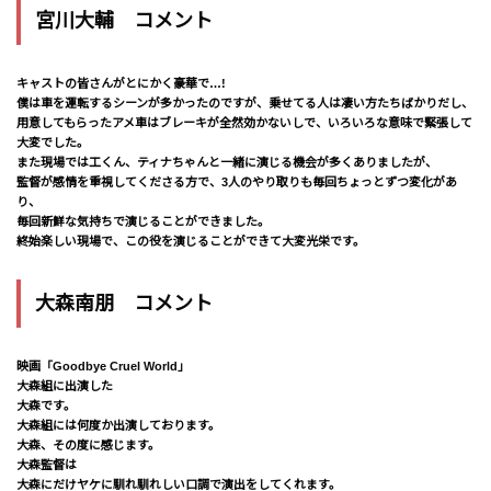
宮川大輔 コメント
キャストの皆さんがとにかく豪華で…!
僕は車を運転するシーンが多かったのですが、乗せてる人は凄い方たちばかりだし、
用意してもらったアメ車はブレーキが全然効かないしで、いろいろな意味で緊張して
大変でした。
また現場では工くん、ティナちゃんと一緒に演じる機会が多くありましたが、
監督が感情を重視してくださる方で、3人のやり取りも毎回ちょっとずつ変化があ
り、
毎回新鮮な気持ちで演じることができました。
終始楽しい現場で、この役を演じることができて大変光栄です。
大森南朋 コメント
映画「Goodbye Cruel World」
大森組に出演した
大森です。
大森組には何度か出演しております。
大森、その度に感じます。
大森監督は
大森にだけヤケに馴れ馴れしい口調で演出をしてくれます。