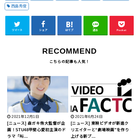
西島秀俊
ツイート
シェア
はてブ
送る
Pocket
RECOMMEND
2021年12月1日
2021年6月24日
[ニュース] 森ガキ侑大監督が企
[ニュース] 東映ビデオが新進ク
画！STU48甲斐心愛初主演のド
リエイターと“劇場映画”を作り
ラマ「叫…
上げる新プ…