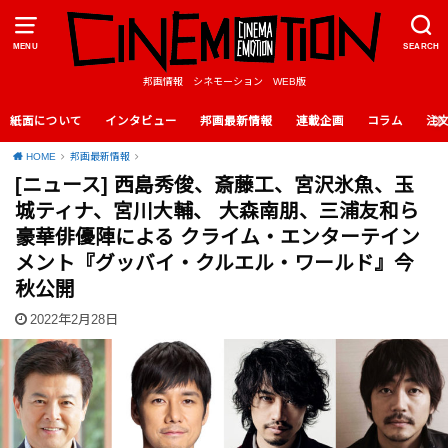
MENU
SEARCH
邦画情報 シネモーション WEB版
紙面について
インタビュー
邦画最新情報
連載企画
コラム
注
HOME
邦画最新情報
[ニュース] 西島秀俊、斎藤工、宮沢氷魚、玉
城ティナ、宮川大輔、 大森南朋、三浦友和ら
豪華俳優陣による クライム・エンターテイン
メント『グッバイ・クルエル・ワールド』今
秋公開
2022年2月28日