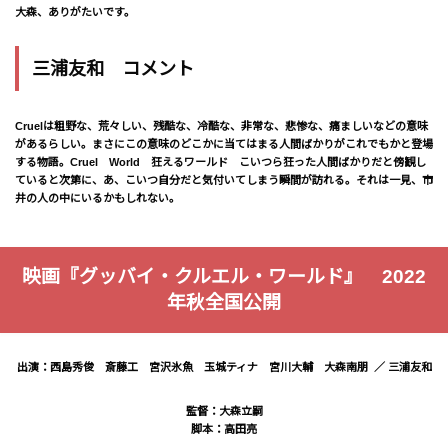
大森、ありがたいです。
三浦友和 コメント
Cruelは粗野な、荒々しい、残酷な、冷酷な、非常な、悲惨な、痛ましいなどの意味
があるらしい。まさにこの意味のどこかに当てはまる人間ばかりがこれでもかと登場
する物語。Cruel World 狂えるワールド こいつら狂った人間ばかりだと傍観し
ていると次第に、あ、こいつ自分だと気付いてしまう瞬間が訪れる。それは一見、市
井の人の中にいるかもしれない。
映画『グッバイ・クルエル・ワールド』 2022
年秋全国公開
出演：西島秀俊 斎藤工 宮沢氷魚 玉城ティナ 宮川大輔 大森南朋 ／ 三浦友和
監督：大森立嗣
脚本：高田亮