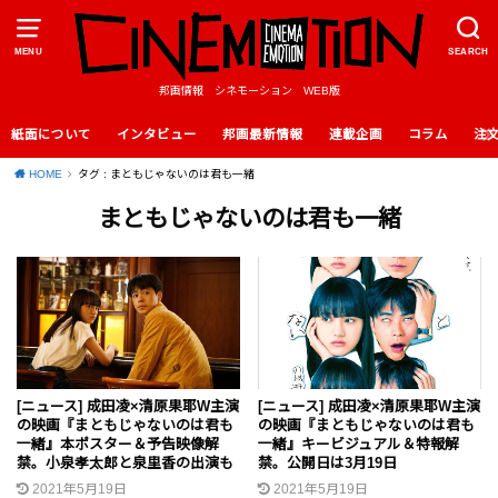
MENU
SEARCH
邦画情報 シネモーション WEB版
紙面について
インタビュー
邦画最新情報
連載企画
コラム
注
HOME
タグ : まともじゃないのは君も一緒
まともじゃないのは君も一緒
[ニュース] 成田凌×清原果耶W主演
[ニュース] 成田凌×清原果耶W主演
の映画『まともじゃないのは君も
の映画『まともじゃないのは君も
一緒』本ポスター＆予告映像解
一緒』キービジュアル＆特報解
禁。小泉孝太郎と泉里香の出演も
禁。公開日は3月19日
2021年5月19日
2021年5月19日