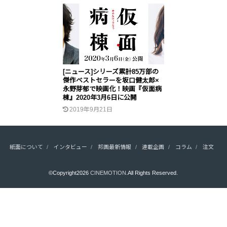
[ニュース]シリーズ累計85万部の
傑作ベストセラーを坂口健太郎×
永野芽郁で映画化！映画『仮面病
棟』2020年3月6日に公開
2019年9月21日
紙面について
インタビュー
邦画最新情報
連載企画
コラム
注文
©Copyright2026
CINEMOTION
.All Rights Reserved.