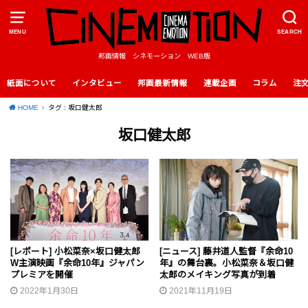
MENU
SEARCH
邦画情報 シネモーション WEB版
紙面について
インタビュー
邦画最新情報
連載企画
コラム
注
HOME
タグ : 坂口健太郎
坂口健太郎
[レポート] 小松菜奈×坂口健太郎
[ニュース] 藤井道人監督『余命10
W主演映画『余命10年』ジャパン
年』の舞台裏。小松菜奈＆坂口健
プレミアを開催
太郎のメイキング写真が到着
2022年1月30日
2021年11月19日