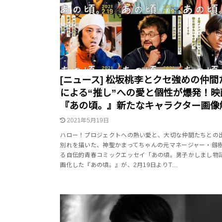
[ニュース] 松坂桃李とクセ強めの仲間
による“推し”への愛と個性が爆発！映
『あの頃。』新たなキャラクター画像
2021年5月19日
ハロー！プロジェクトへの熱い愛と、大切な仲間たちとの
別れを描いた、神聖かまってちゃんの元マネージャー・劔
る自伝的青春コミックエッセイ「あの頃。男子かしまし物
画化した『あの頃。』が、2月19日よりT…