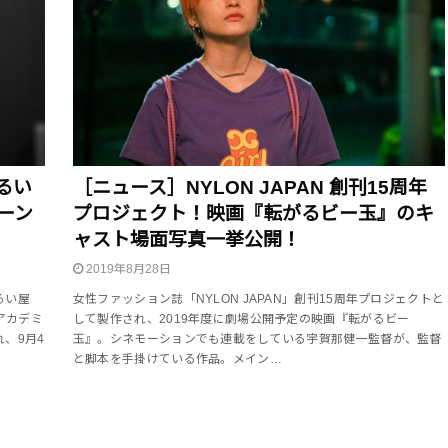
るい
［ニュース］NYLON JAPAN 創刊15周年
ーン
プロジェクト！映画『転がるビー玉』のキ
ャスト場面写真一挙公開！
2019年8月28日
るい屋
女性ファッション誌「NYLON JAPAN」創刊15周年プロジェクトと
アカデミ
して製作され、2019年度に劇場公開予定の映画『転がるビー
、9月4
玉』。シネモーションでも連載をしている宇賀那健一監督が、監督
と脚本を手掛けている作品。メイン…