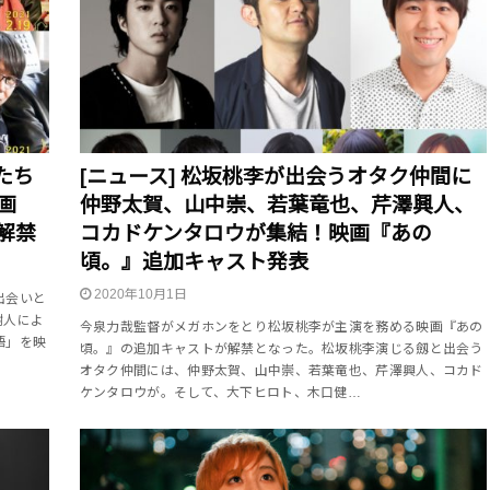
たち
[ニュース] 松坂桃李が出会うオタク仲間に
画
仲野太賀、山中崇、若葉竜也、芹澤興人、
解禁
コカドケンタロウが集結！映画『あの
頃。』追加キャスト発表
2020年10月1日
出会いと
樹人によ
今泉力哉監督がメガホンをとり松坂桃李が主演を務める映画『あの
語」を映
頃。』の追加キャストが解禁となった。松坂桃李演じる劔と出会う
オタク仲間には、仲野太賀、山中崇、若葉竜也、芹澤興人、コカド
ケンタロウが。そして、大下ヒロト、木口健…