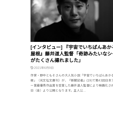
[インタビュー] 『宇宙でいちばんあか
屋根』藤井道人監督「奇跡みたいなシ
がたくさん撮れました」
2021年6月9日
作家・野中ともそさんの大人気小説「宇宙でいちばんあか
根」（光文社文庫刊）が、『新聞記者』(19)で第43回日本
ー賞最優秀作品賞を受賞した藤井道人監督により映画化され
日（金）より公開となります。主人公…