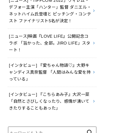
[ニュース]「TIFFCOM 2022」ウィレム・
デフォー主演「ハンター」監督 ダニエル・
ネットハイム氏登壇と ピッチング・コンテ
スト ファイナリスト5名が決定！
[ニュース]映画『LOVE LIFE』公開記念コ
ラボ 「旨かった、全部。JIRO LIFE」スタ
ート！
[インタビュー] 『愛ちゃん物語♡』大野キ
ャンディス真奈監督 「人間はみんな愛を持
っている」
[インタビュー] 『こちらあみ子』大沢一菜
「自然とさびしくなったり、感情が湧いて
きたりすることもあった」