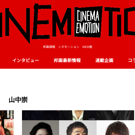
邦画情報 シネモーション WEB版
インタビュー
邦画最新情報
連載企画
コ
山中崇