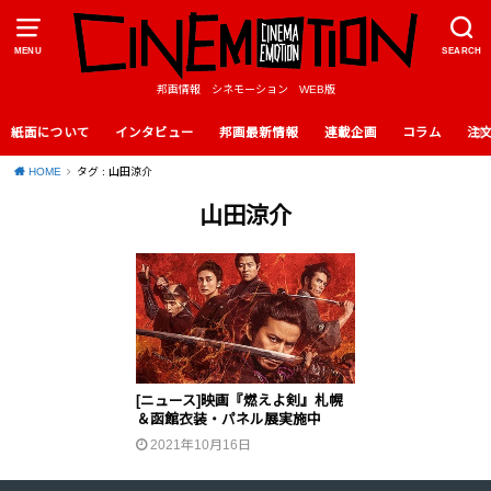
MENU
SEARCH
邦画情報 シネモーション WEB版
紙面について
インタビュー
邦画最新情報
連載企画
コラム
注
HOME
タグ : 山田涼介
山田涼介
[ニュース]映画『燃えよ剣』札幌
＆函館衣装・パネル展実施中
2021年10月16日