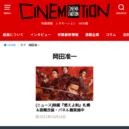
MENU
SEARCH
邦画情報 シネモーション WEB版
紙面について
インタビュー
邦画最新情報
連載企画
コラム
注
HOME
タグ : 岡田准一
岡田准一
[ニュース]映画『燃えよ剣』札幌
＆函館衣装・パネル展実施中
2021年10月16日