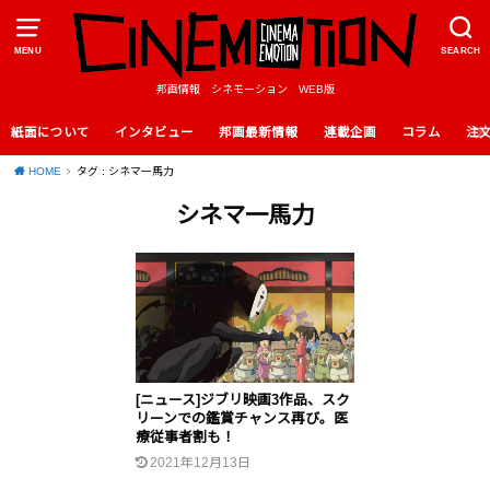
MENU
SEARCH
邦画情報 シネモーション WEB版
紙面について
インタビュー
邦画最新情報
連載企画
コラム
注
HOME
タグ : シネマ一馬力
シネマ一馬力
[ニュース]ジブリ映画3作品、スク
リーンでの鑑賞チャンス再び。医
療従事者割も！
2021年12月13日