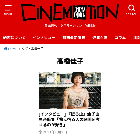
MENU
SEARCH
邦画情報 シネモーション WEB版
紙面について
インタビュー
邦画最新情報
連載企画
コラム
注
HOME
タグ : 髙橋佳子
髙橋佳子
[インタビュー] 『眠る虫』金子由
里奈監督「物に宿る人の時間を考
えるのが好き」
2021年6月9日