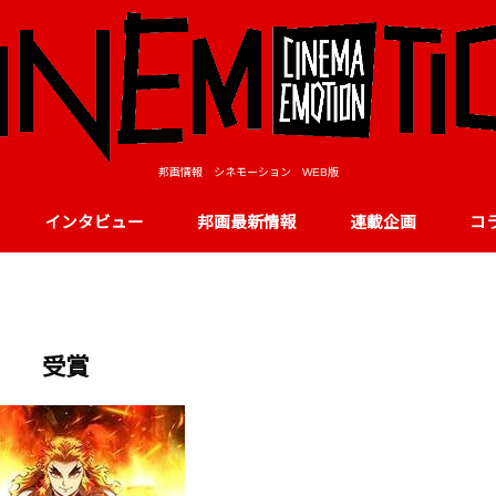
邦画情報 シネモーション WEB版
インタビュー
邦画最新情報
連載企画
コ
受賞