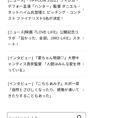
[ニュース]「TIFFCOM 2022」ウィレム・
デフォー主演「ハンター」監督 ダニエル・
ネットハイム氏登壇と ピッチング・コンテ
スト ファイナリスト5名が決定！
[ニュース]映画『LOVE LIFE』公開記念コ
ラボ 「旨かった、全部。JIRO LIFE」スタ
ート！
[インタビュー] 『愛ちゃん物語♡』大野キ
ャンディス真奈監督 「人間はみんな愛を持
っている」
[インタビュー] 『こちらあみ子』大沢一菜
「自然とさびしくなったり、感情が湧いて
きたりすることもあった」