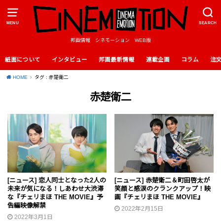
MENU
SEARCH
邦画情報 シネモーション WEB版
紙面について
インタビュー
邦画最新情報
連載企画
コラム
注
HOME
タグ : 赤楚衛二
赤楚衛二
[ニュース] 恋人同士となった2人の
[ニュース] 赤楚衛二＆町田啓太が
未来が気になる！しあわせ大渋滞
笑顔と感涙のクランクアップ！映
な『チェリまほ THE MOVIE』予
画『チェリまほ THE MOVIE』
告編映像解禁
2022年2月15日
2022年3月1日