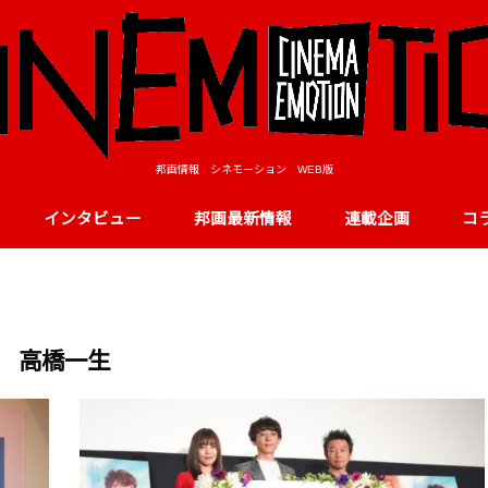
邦画情報 シネモーション WEB版
インタビュー
邦画最新情報
連載企画
コ
高橋一生