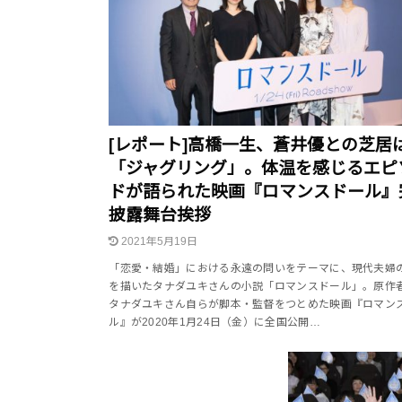
[レポート]高橋一生、蒼井優との芝居
「ジャグリング」。体温を感じるエピ
ドが語られた映画『ロマンスドール』
披露舞台挨拶
2021年5月19日
「恋愛・結婚」における永遠の問いをテーマに、現代夫婦
を描いたタナダユキさんの小説「ロマンスドール」。原作
タナダユキさん自らが脚本・監督をつとめた映画『ロマン
ル』が2020年1月24日（金）に全国公開…