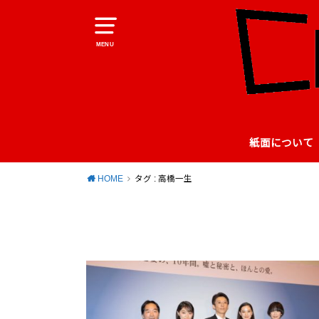
MENU
紙面について
HOME
タグ : 高橋一生