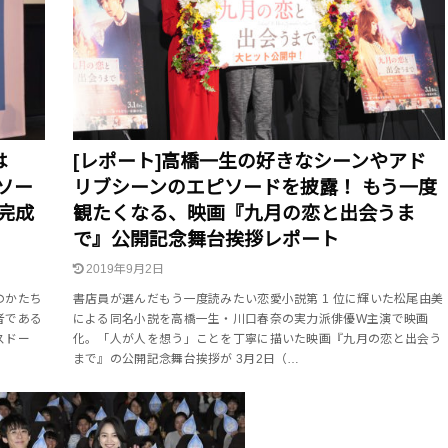
は
[レポート]高橋一生の好きなシーンやアド
ソー
リブシーンのエピソードを披露！ もう一度
完成
観たくなる、映画『九月の恋と出会うま
で』公開記念舞台挨拶レポート
2019年9月2日
のかたち
書店員が選んだもう一度読みたい恋愛小説第 1 位に輝いた松尾由美
者である
による同名小説を高橋一生・川口春奈の実力派俳優W主演で映画
スドー
化。「人が人を想う」ことを丁寧に描いた映画『九月の恋と出会う
まで』の公開記念舞台挨拶が 3月2日（…