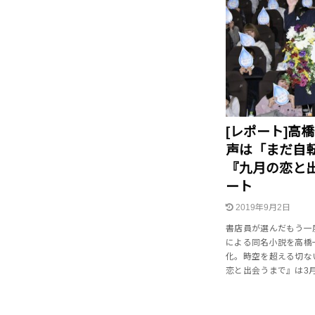
[レポート]高
声は「まだ自転
『九月の恋と
ート
2019年9月2日
書店員が選んだもう
による同名小説を高橋
化。時空を超える切な
恋と出会うまで』は3月