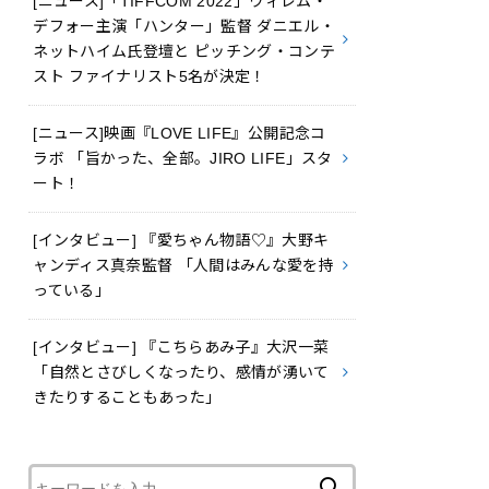
[ニュース]「TIFFCOM 2022」ウィレム・
デフォー主演「ハンター」監督 ダニエル・
ネットハイム氏登壇と ピッチング・コンテ
スト ファイナリスト5名が決定！
[ニュース]映画『LOVE LIFE』公開記念コ
ラボ 「旨かった、全部。JIRO LIFE」スタ
ート！
[インタビュー] 『愛ちゃん物語♡』大野キ
ャンディス真奈監督 「人間はみんな愛を持
っている」
[インタビュー] 『こちらあみ子』大沢一菜
「自然とさびしくなったり、感情が湧いて
きたりすることもあった」