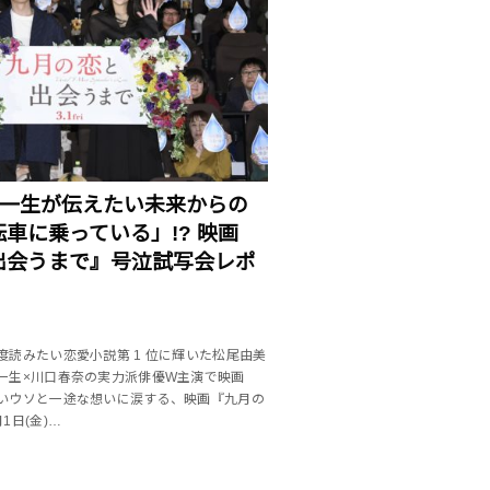
橋一生が伝えたい未来からの
車に乗っている」!? 映画
出会うまで』号泣試写会レポ
一度読みたい恋愛小説第 1 位に輝いた松尾由美
一生×川口春奈の実力派俳優W主演で映画
いウソと一途な想いに涙する、映画『九月の
1日(金)…