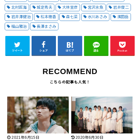
北村匠海
城定秀夫
大林宣彦
宮沢氷魚
岩井俊二
岩井澤健治
松本穂香
森七菜
水川あさみ
濱田岳
福山雅治
長澤まさみ
ツイート
シェア
はてブ
送る
Pocket
RECOMMEND
2021年6月15日
2020年6月30日