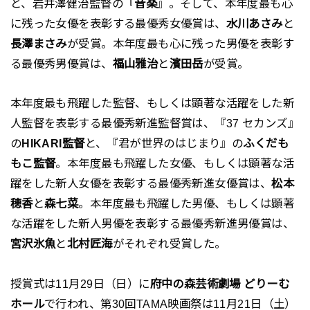
と、岩井澤健治監督の『
音楽
』。そして、本年度最も心
に残った女優を表彰する最優秀女優賞は、
水川あさみ
と
長澤まさみ
が受賞。本年度最も心に残った男優を表彰す
る最優秀男優賞は、
福山雅治
と
濱田岳
が受賞。
本年度最も飛躍した監督、もしくは顕著な活躍をした新
人監督を表彰する最優秀新進監督賞は、『37 セカンズ』
の
HIKARI監督
と、『君が世界のはじまり』の
ふくだも
もこ監督
。本年度最も飛躍した女優、もしくは顕著な活
躍をした新人女優を表彰する最優秀新進女優賞は、
松本
穂香
と
森七菜
。本年度最も飛躍した男優、もしくは顕著
な活躍をした新人男優を表彰する最優秀新進男優賞は、
宮沢氷魚
と
北村匠海
がそれぞれ受賞した。
授賞式は11月29日（日）に
府中の森芸術劇場 どりーむ
ホール
で行われ、第30回TAMA映画祭は11月21日（土）