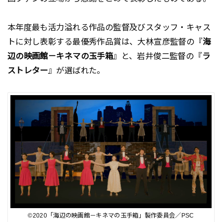
本年度最も活力溢れる作品の監督及びスタッフ・キャス
トに対し表彰する最優秀作品賞は、大林宣彦監督の『
海
辺の映画館－キネマの玉手箱
』と、岩井俊二監督の『
ラ
ストレター
』が選ばれた。
©2020「海辺の映画館－キネマの玉手箱」製作委員会／PSC