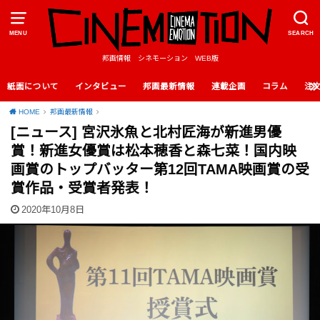
MENU
SEARCH
邦画情報 シネモーション WEB版
紙面について
インタビュー
邦画最新情報
連載企画
コラム
注
HOME
邦画最新情報
[ニュース] 宮沢氷魚と北村匠海が新進男優
賞！新進女優賞は松本穂香と森七菜！国内映
画賞のトップバッター第12回TAMA映画賞の受
賞作品・受賞者発表！
2020年10月8日