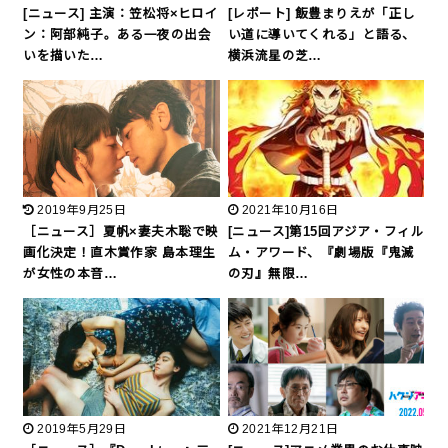
[ニュース] 主演：笠松将×ヒロイ
[レポート] 飯豊まりえが「正し
ン：阿部純子。ある一夜の出会
い道に導いてくれる」と語る、
いを描いた…
横浜流星の芝…
2019年9月25日
2021年10月16日
［ニュース］夏帆×妻夫木聡で映
[ニュース]第15回アジア・フィル
画化決定！直木賞作家 島本理生
ム・アワード、『劇場版『鬼滅
が女性の本音…
の刃』無限…
2019年5月29日
2021年12月21日