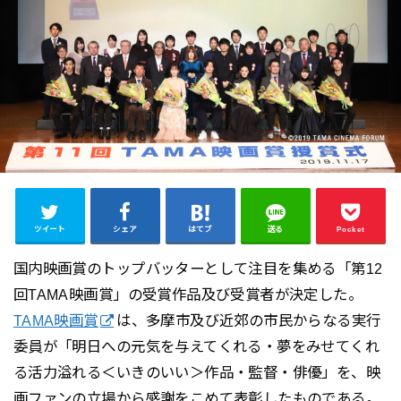
ツイート
シェア
はてブ
送る
Pocket
国内映画賞のトップバッターとして注目を集める「第12
回TAMA映画賞」の受賞作品及び受賞者が決定した。
TAMA映画賞
は、多摩市及び近郊の市民からなる実行
委員が「明日への元気を与えてくれる・夢をみせてくれ
る活力溢れる＜いきのいい＞作品・監督・俳優」を、映
画ファンの立場から感謝をこめて表彰したものである。