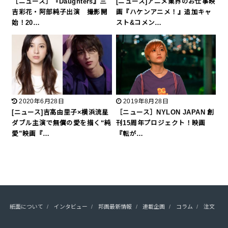
［ニュース］『Daughters』三
[ニュース]アニメ業界のお仕事映
吉彩花・阿部純⼦出演 撮影開
画『ハケンアニメ！』追加キャ
始！20…
スト&コメン…
2020年6月28日
2019年8月28日
[ニュース]吉高由里子×横浜流星
［ニュース］NYLON JAPAN 創
ダブル主演で無償の愛を描く“純
刊15周年プロジェクト！映画
愛”映画『…
『転が…
紙面について
インタビュー
邦画最新情報
連載企画
コラム
注文