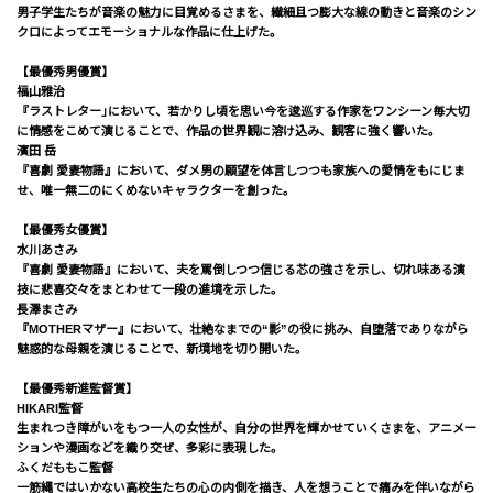
男子学生たちが音楽の魅力に目覚めるさまを、繊細且つ膨大な線の動きと音楽のシン
クロによってエモーショナルな作品に仕上げた。
【最優秀男優賞】
福山雅治
『ラストレター｣において、若かりし頃を思い今を逡巡する作家をワンシーン毎大切
に情感をこめて演じることで、作品の世界観に溶け込み、観客に強く響いた。
濱田 岳
『喜劇 愛妻物語』において、ダメ男の願望を体言しつつも家族への愛情をもにじま
せ、唯一無二のにくめないキャラクターを創った。
【最優秀女優賞】
水川あさみ
『喜劇 愛妻物語』において、夫を罵倒しつつ信じる芯の強さを示し、切れ味ある演
技に悲喜交々をまとわせて一段の進境を示した。
長澤まさみ
『MOTHERマザー』において、壮絶なまでの“影”の役に挑み、自堕落でありながら
魅惑的な母親を演じることで、新境地を切り開いた。
【最優秀新進監督賞】
HIKARI監督
生まれつき障がいをもつ一人の女性が、自分の世界を輝かせていくさまを、アニメー
ションや漫画などを織り交ぜ、多彩に表現した。
ふくだももこ監督
一筋縄ではいかない高校生たちの心の内側を描き、人を想うことで痛みを伴いながら