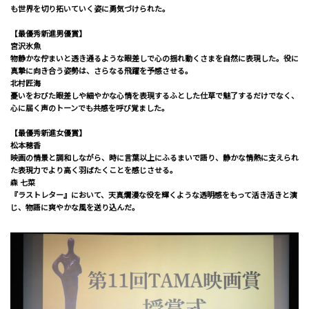
も世界を切り拓いていく姿に勇気づけられた。
【最優秀新進男優賞】
宮沢氷魚
物静かな佇まいと透き通るような眼差しで心の揺れ動くさまを自然に表現した。役に
真摯に向き合う姿勢は、さらなる飛躍を予感させる。
北村匠海
憂いをおびた眼差しや細やかな心情を表現するふとした仕草で魅了するだけでなく、
心に届く声のトーンでも共感を呼び覚ました。
【最優秀新進女優賞】
松本穂香
映画の情景と調和しながら、時に言葉以上にふるまいで語り、静かな情熱に支えられ
た表現力でより高く羽ばたくことを感じさせる。
森 七菜
『ラストレター』において、天真爛漫な役を輝くような透明感をもって活き活きと演
じ、物語に爽やかな風を送り込んだ。