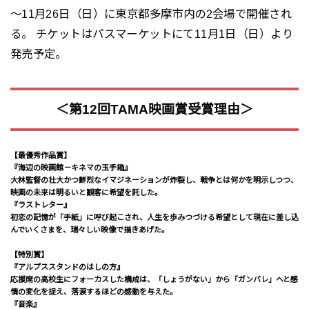
～11月26日（日）に東京都多摩市内の2会場で開催され
る。 チケットはパスマーケットにて11月1日（日）より
発売予定。
＜第12回TAMA映画賞受賞理由＞
【最優秀作品賞】
『海辺の映画館－キネマの玉手箱』
大林監督の壮大かつ鮮烈なイマジネーションが炸裂し、戦争とは何かを明示しつつ、
映画の未来は明るいと観客に希望を託した。
『ラストレター』
初恋の記憶が「手紙」に呼び起こされ、人生を歩みつづける希望として現在に差し込
んでいくさまを、瑞々しい映像で描きあげた。
【特別賞】
『アルプススタンドのはしの方』
応援席の高校生にフォーカスした構成は、「しょうがない」から「ガンバレ」へと感
情の変化を捉え、落涙するほどの感動を与えた。
『音楽』